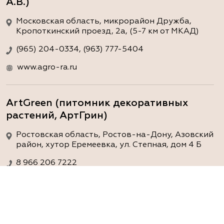
А.В.)
Московская область, микрорайон Дружба,
Кропоткинский проезд, 2а, (5-7 км от МКАД)
(965) 204-0334, (963) 777-5404
www.agro-ra.ru
ArtGreen (питомник декоративных
растений, АртГрин)
Ростовская область, Ростов-на-Дону, Азовский
район, хутор Еремеевка, ул. Степная, дом 4 Б
8 966 206 7222
www.art-green.ru
ArtGreen (питомник декоративных