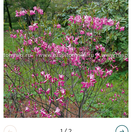
1
/ 2