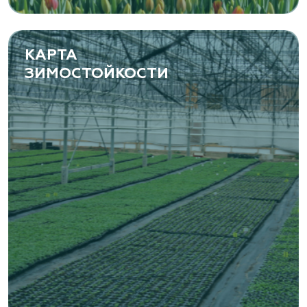
(8482) 650 010
www.yoly-paly.ru
КАРТА
ЗИМОСТОЙКОСТИ
«ВЕНЕВ» питомник растений
Тульская область, Венёвский р-н, село
Борщевое, улица Лесная, д. 13
8 963 224 87 99
https://www.venev1.ru/
«ВЕНЕВ» питомник растений
Тульская область, Венёвский р-н, село
Борщевое, улица Лесная, д. 13
8 963 224 87 99