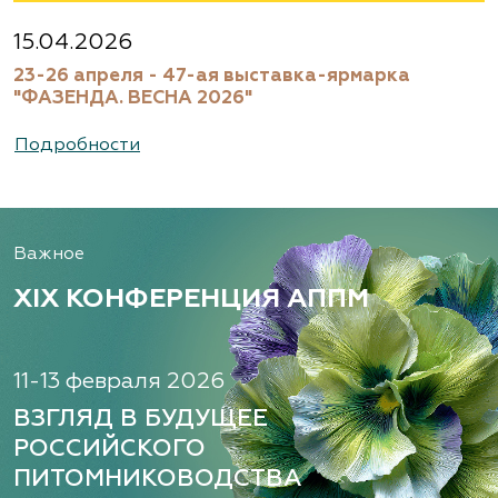
Московская область, Ногинский р-н
15.04.2026
23-26 апреля - 47-ая выставка-ярмарка
(495) 133-1097
"ФАЗЕНДА. ВЕСНА 2026"
www.flos.ru
Подробности
Александровский питомник
декоративных растений, ООО
Важное
Рязанская область, ул. Урицкого, д. 24, литера
А, кабинет 14
XIX КОНФЕРЕНЦИЯ АППМ
(920) 988-2277, (491) 250-2152, (491) 228-9873
www.terradesign.pro
11-13 февраля 2026
ВЗГЛЯД В БУДУЩЕЕ
РОССИЙСКОГО
Алексеевская Дубрава, питомник
ПИТОМНИКОВОДСТВА
растений