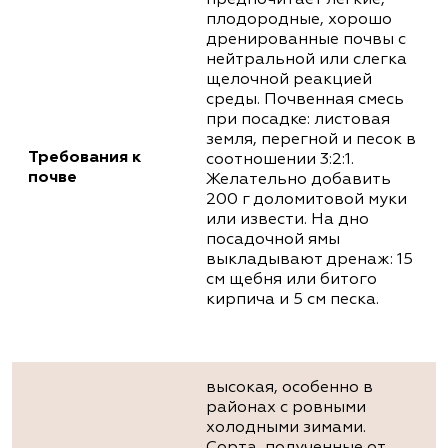
предпочитает лёгкие,
плодородные, хорошо
дренированные почвы с
нейтральной или слегка
щелочной реакцией
среды. Почвенная смесь
при посадке: листовая
земля, перегной и песок в
Требования к
соотношении 3:2:1.
почве
Желательно добавить
200 г доломитовой муки
или извести. На дно
посадочной ямы
выкладывают дренаж: 15
см щебня или битого
кирпича и 5 см песка.
высокая, особенно в
районах с ровными
холодными зимами.