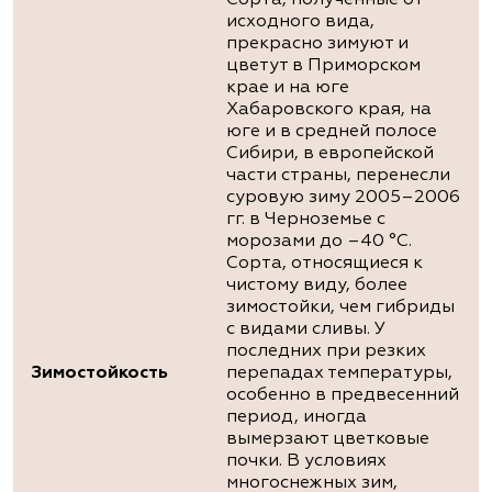
Сорта, полученные от
исходного вида,
прекрасно зимуют и
цветут в Приморском
крае и на юге
Хабаровского края, на
юге и в средней полосе
Сибири, в европейской
части страны, перенесли
суровую зиму 2005–2006
гг. в Черноземье с
морозами до –40 °С.
Сорта, относящиеся к
чистому виду, более
зимостойки, чем гибриды
с видами сливы. У
последних при резких
Зимостойкость
перепадах температуры,
особенно в предвесенний
период, иногда
вымерзают цветковые
почки. В условиях
многоснежных зим,