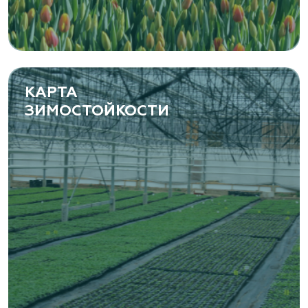
Самарская область, с. Подстепки, ул.
Фермерская 14 А
(8482) 650 010
www.yoly-paly.ru
КАРТА
ЗИМОСТОЙКОСТИ
«ВЕНЕВ» питомник растений
Тульская область, Венёвский р-н, село
Борщевое, улица Лесная, д. 13
8 963 224 87 99
https://www.venev1.ru/
«ВЕНЕВ» питомник растений
Тульская область, Венёвский р-н, село
Борщевое, улица Лесная, д. 13