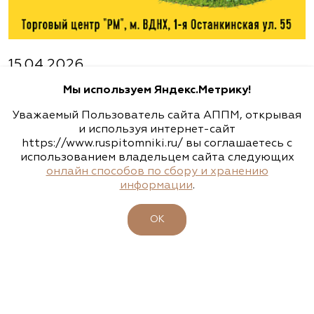
Агрофирма «Флос»
Московская область, Ногинский р-н
15.04.2026
23-26 апреля - 47-ая выставка-ярмарка
(495) 133-1097
Мы используем Яндекс.Метрику!
"ФАЗЕНДА. ВЕСНА 2026"
www.flos.ru
Уважаемый Пользователь сайта АППМ, открывая
Подробности
и используя интернет-сайт
https://www.ruspitomniki.ru/ вы соглашаетесь с
использованием владельцем сайта следующих
Александровский питомник
онлайн способов по сбору и хранению
декоративных растений, ООО
информации
.
Важное
Рязанская область, ул. Урицкого, д. 24, литера
ОК
А, кабинет 14
XIX КОНФЕРЕНЦИЯ АППМ
(920) 988-2277, (491) 250-2152, (491) 228-9873
www.terradesign.pro
11-13 февраля 2026
ВЗГЛЯД В БУДУЩЕЕ