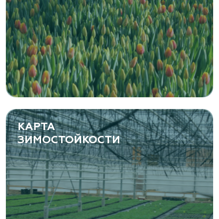
Канимаева, д. 9
«ЁЛЫ-ПАЛЫ», питомник декоративных
растений
Самарская область, с. Подстепки, ул.
Фермерская 14 А
(8482) 650 010
www.yoly-paly.ru
КАРТА
ЗИМОСТОЙКОСТИ
«ВЕНЕВ» питомник растений
Тульская область, Венёвский р-н, село
Борщевое, улица Лесная, д. 13
8 963 224 87 99
https://www.venev1.ru/