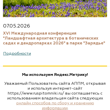
Московская область, Раменский р-н,
ул.Новошоссейная, д 7а/1
8 (916) 522 62 85, 8 (909) 935 1077, 8 (495) 768
07.05.2026
5666
XVI Международная конференция
www.biotop.ru
"Ландшафтная архитектура в ботанических
садах и дендропарках 2026" в парке "Зарядье"
Агрофирма «Флос»
Подробности
Москва, ш. Энтузиастов, д. 26 метро
Авиамоторная, далее 2 минуты пешком
Мы используем Яндекс.Метрику!
(495) 133-1097
Уважаемый Пользователь сайта АППМ, открывая
www.flos.ru
и используя интернет-сайт
https://www.ruspitomniki.ru/ вы соглашаетесь с
использованием владельцем сайта следующих
Агрофирма «Флос»
онлайн способов по сбору и хранению
информации
.