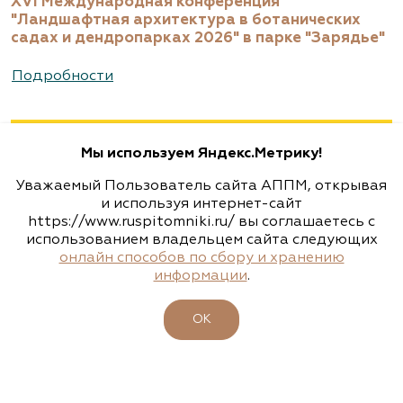
XVI Международная конференция
www.biotop.ru
"Ландшафтная архитектура в ботанических
садах и дендропарках 2026" в парке "Зарядье"
Агрофирма «Флос»
Подробности
Москва, ш. Энтузиастов, д. 26 метро
Авиамоторная, далее 2 минуты пешком
Мы используем Яндекс.Метрику!
(495) 133-1097
Уважаемый Пользователь сайта АППМ, открывая
www.flos.ru
и используя интернет-сайт
https://www.ruspitomniki.ru/ вы соглашаетесь с
использованием владельцем сайта следующих
Агрофирма «Флос»
онлайн способов по сбору и хранению
информации
.
Московская область, г. Старая Купавна,
Акрихиновское шоссе, д. 10
ОК
(495) 133-1097
www.flos.ru