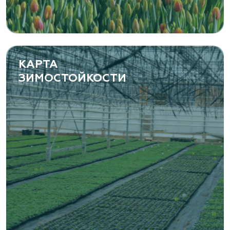
Самарская область, с. Подстепки, ул.
Фермерская 14 А
(8482) 650 010
www.yoly-paly.ru
КАРТА
ЗИМОСТОЙКОСТИ
«ВЕНЕВ» питомник растений
Тульская область, Венёвский р-н, село
Борщевое, улица Лесная, д. 13
8 963 224 87 99
https://www.venev1.ru/
«ВЕНЕВ» питомник растений
Тульская область, Венёвский р-н, село
Борщевое, улица Лесная, д. 13