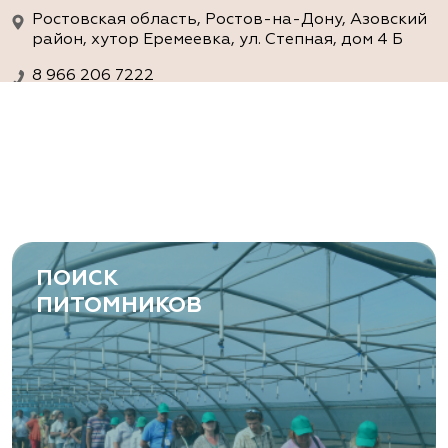
Ростовская область, Ростов-на-Дону, Азовский
район, хутор Еремеевка, ул. Степная, дом 4 Б
8 966 206 7222
www.art-green.ru
ArtGreen (питомник декоративных
растений, АртГрин)
Ростовская область, Ростов-на-Дону,
Левобережная ул, дом № 37
ПОИСК
8 966 206 7222
ПИТОМНИКОВ
www.art-green.ru
Garden Group, ООО «Девелопмент
Груп»