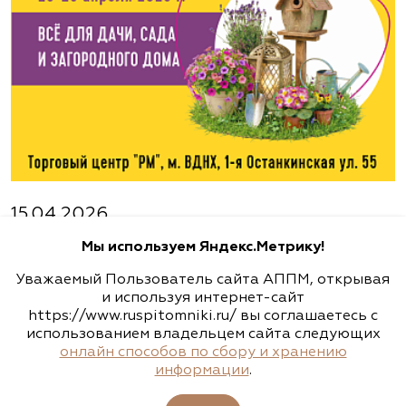
Московская область, г. Старая Купавна,
Акрихиновское шоссе, д. 10
(495) 133-1097
www.flos.ru
Агрофирма «Флос»
Московская область, Ногинский р-н
15.04.2026
23-26 апреля - 47-ая выставка-ярмарка
(495) 133-1097
Мы используем Яндекс.Метрику!
"ФАЗЕНДА. ВЕСНА 2026"
www.flos.ru
Уважаемый Пользователь сайта АППМ, открывая
Подробности
и используя интернет-сайт
https://www.ruspitomniki.ru/ вы соглашаетесь с
использованием владельцем сайта следующих
Александровский питомник
онлайн способов по сбору и хранению
декоративных растений, ООО
информации
.
Важное
Рязанская область, ул. Урицкого, д. 24, литера