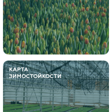
Ташкентская область, Зангиатинский р-н, ул.
Канимаева, д. 9
«ЁЛЫ-ПАЛЫ», питомник декоративных
растений
Самарская область, с. Подстепки, ул.
Фермерская 14 А
(8482) 650 010
www.yoly-paly.ru
КАРТА
ЗИМОСТОЙКОСТИ
«ВЕНЕВ» питомник растений
Тульская область, Венёвский р-н, село
Борщевое, улица Лесная, д. 13
8 963 224 87 99