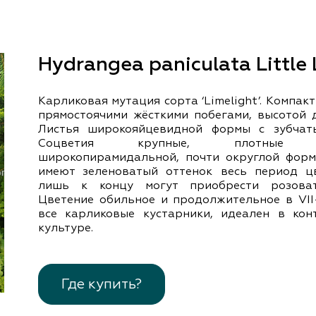
документы
Член
ы
дателям
льные
Hydrangea paniculata Little
вительства
Карликовая мутация сорта ‘Limelight’. Компакт
прямостоячими жёсткими побегами, высотой д
Листья широкояйцевидной формы с зубчат
Соцветия крупные, плотные м
широкопирамидальной, почти округлой форм
имеют зеленоватый оттенок весь период ц
лишь к концу могут приобрести розоват
Цветение обильное и продолжительное в VІІ–
все карликовые кустарники, идеален в кон
культуре.
Где купить?