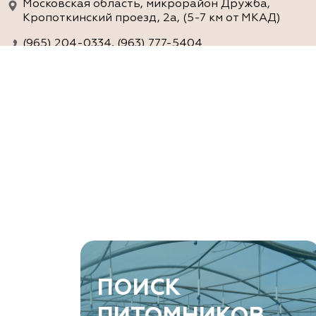
Московская область, микрорайон Дружба,
Кропоткинский проезд, 2а, (5-7 км от МКАД)
(965) 204-0334, (963) 777-5404
www.agro-ra.ru
ArtGreen (питомник декоративных
растений, АртГрин)
Ростовская область, Ростов-на-Дону, Азовский
район, хутор Еремеевка, ул. Степная, дом 4 Б
8 966 206 7222
www.art-green.ru
ArtGreen (питомник декоративных
ПОИСК
растений, АртГрин)