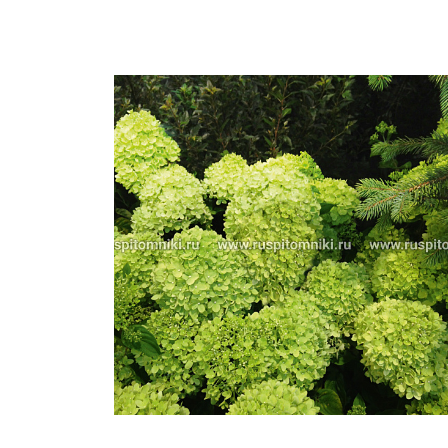
Важные 
Наград
Рекламо
Региона
предста