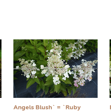
Angels Blush` = `Ruby