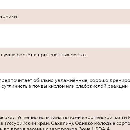
тарники
 лучше растёт в притенённых местах.
 предпочитает обильно увлажнённые, хорошо дренир
 суглинистые почвы кислой или слабокислой реакции.
ысокая. Успешно испытана по всей европейской части 
а (Уссурийский край, Сахалин). Однако молодые сорт
и во время весенних заморозков. Зона USDA 4.