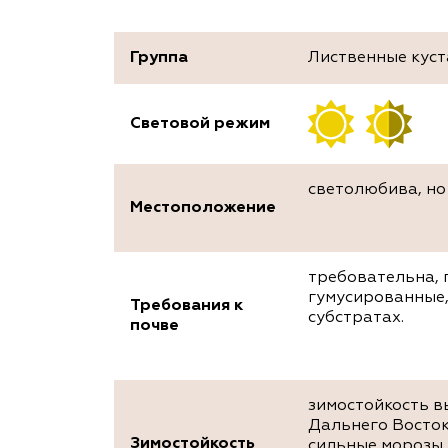
Группа
Лиственные кус
Световой режим
светолюбива, но
Местоположение
требовательна,
гумусированные,
Требования к
субстратах.
почве
зимостойкость в
Дальнего Восток
Зимостойкость
сильные морозы 