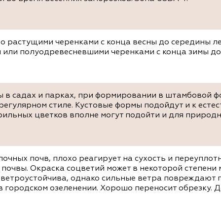
о растущими черенками с конца весны до середины ле
или полуодревесневшими черенками с конца зимы до н
ы в садах и парках, при формировании в штамбовой ф
регулярном стиле. Кустовые формы подойдут и к есте
рильных цветков вполне могут подойти и для природн
лочных почв, плохо реагирует на сухость и переуплот
почвы. Окраска соцветий может в некоторой степени 
 ветроустойчива, однако сильные ветра повреждают п
в городском озеленении. Хорошо переносит обрезку. 