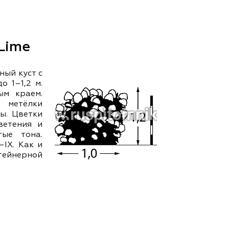
ам ассоциации
 Lime
ный куст с
о 1–1,2 м.
ым краем.
етёлки
ы. Цветки
ветения и
ые тона.
ІХ. Как и
тейнерной