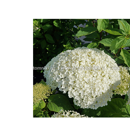
Важные 
Наград
Рекламо
Региона
предста