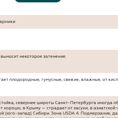
тарники
 выносит некоторое затенение.
ает плодородные, гумусные, свежие, влажные, от кис
стойка, севернее широты Санкт-Петербурга иногда о
т хорошо, в Крыму — страдает от засухи, в азиатской
й (юго-запад) Сибири. Зона USDA 4. Подмерзание, да