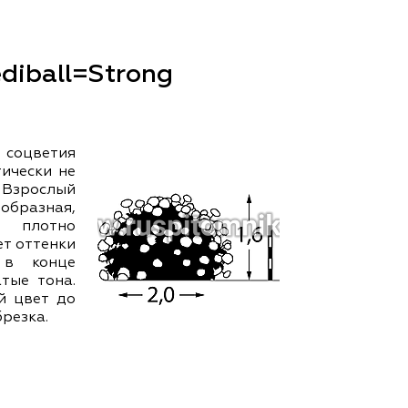
ам ассоциации
ediball=Strong
 соцветия
ически не
. Взрослый
ообразная,
, плотно
ет оттенки
 в конце
тые тона.
й цвет до
резка.