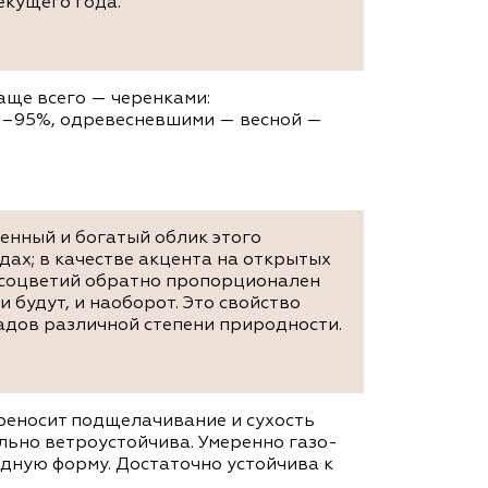
екущего года.
аще всего — черенками:
0–95%, одревесневшими — весной —
венный и богатый облик этого
дах; в качестве акцента на открытых
 соцветий обратно пропорционален
 будут, и наоборот. Это свойство
адов различной степени природности.
реносит подщелачивание и сухость
льно ветроустойчива. Умеренно газо-
дную форму. Достаточно устойчива к