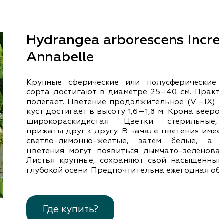
документы
Член
ы
дателям
льные
Hydrangea arborescens Incr
вительства
Annabelle
Крупные сферические или полусферические
сорта достигают в диаметре 25–40 см. Практ
полегает. Цветение продолжительное (VІ–ІХ)
куст достигает в высоту 1,6—1,8 м. Крона веер
широкораскидистая. Цветки стерильные
прижаты друг к другу. В начале цветения име
светло-лимонно-жёлтые, затем белые, а
цветения могут появиться дымчато-зеленова
Листья крупные, сохраняют свой насыщенны
глубокой осени. Предпочтительна ежегодная об
Где купить?