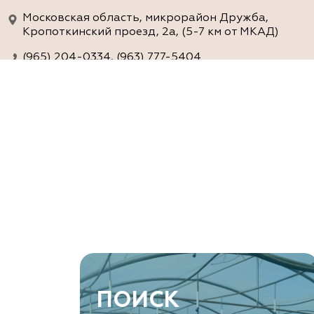
Московская область, микрорайон Дружба,
Кропоткинский проезд, 2а, (5-7 км от МКАД)
(965) 204-0334, (963) 777-5404
www.agro-ra.ru
ArtGreen (питомник декоративных
растений, АртГрин)
Ростовская область, Ростов-на-Дону, Азовский
район, хутор Еремеевка, ул. Степная, дом 4 Б
8 966 206 7222
www.art-green.ru
ArtGreen (питомник декоративных
ПОИСК
растений, АртГрин)