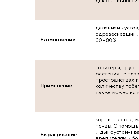
декоративности э
делением кустов
одревесневшими 
Размножение
60–80%.
солитеры, групп
растения не поз
пространствах и
Применение
количеству побег
также можно исп
корни толстые, 
почвы. С помощь
и дымоустойчива
Выращивание
вредителям и бо