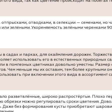
того вида, так как цветение происходит на побегах т
, отпрысками, отводками, в селекции — семенами, но ч
или зелёными. Укореняемость зелёными черенками 9
ы в садах и парках, для окаймления дорожек. Торжест
воляет использовать его в естественных природных са
ли в помпезных цветниках довольно уместны. Размер
ов. Чем меньше мы их оставим, тем более крупными они
ользовать при включении этого вида в ассортимент с
мало разветвлённые, широко распростёртые. Плохо пе
ю обрезки можно регулировать сроки цветения. Дово
. Даже без формирования кусты приобретают шарови
лезням.