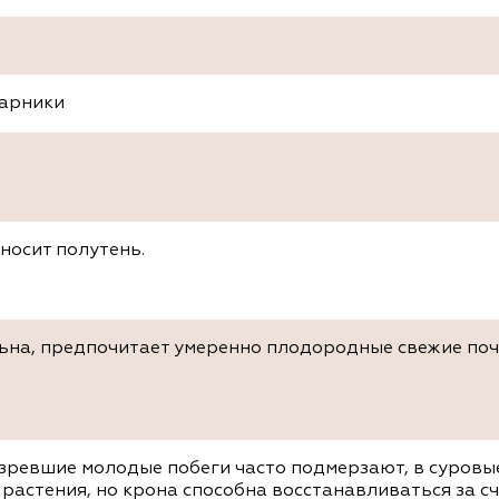
тарники
носит полутень.
на, предпочитает умеренно плодородные свежие почв
зревшие молодые побеги часто подмерзают, в суровые
растения, но крона способна восстанавливаться за сч