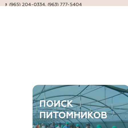
(965) 204-0334, (963) 777-5404
www.agro-ra.ru
ArtGreen (питомник декоративных
растений, АртГрин)
Ростовская область, Ростов-на-Дону, Азовский
район, хутор Еремеевка, ул. Степная, дом 4 Б
8 966 206 7222
www.art-green.ru
ArtGreen (питомник декоративных
ПОИСК
растений, АртГрин)
ПИТОМНИКОВ
Ростовская область, Ростов-на-Дону,
Левобережная ул, дом № 37