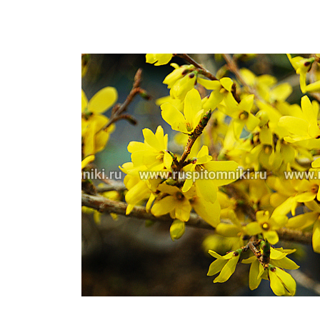
Важные 
Наград
Рекламо
Региона
предста