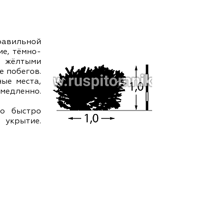
ам ассоциации
равильной
ие, тёмно-
 жёлтыми
е побегов.
ые места,
едленно.
но быстро
 укрытие.