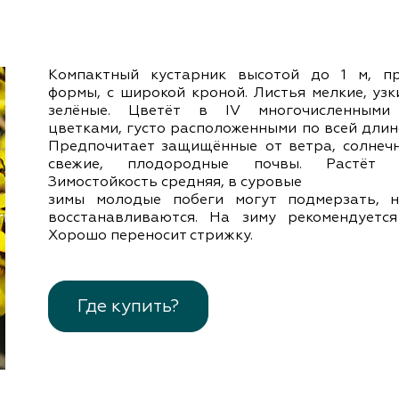
документы
Член
ы
дателям
льные
Компактный кустарник высотой до 1 м, п
вительства
формы, с широкой кроной. Листья мелкие, узк
зелёные. Цветёт в ІV многочисленными
цветками, густо расположенными по всей длин
Предпочитает защищённые от ветра, солнечн
свежие, плодородные почвы. Растёт м
Зимостойкость средняя, в суровые
зимы молодые побеги могут подмерзать, 
восстанавливаются. На зиму рекомендуется
Хорошо переносит стрижку.
Где купить?