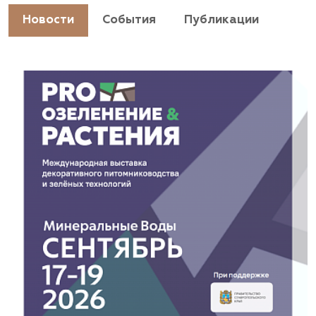
https://landshaftpro.com/
Новости
События
Публикации
АСТ, питомник
Владимирская область, Киржачский район, пос.
Знаменское
(929) 992-7100
https://astrussia.ru/
АСТ, питомник
Московская область, Каширский р-н, дер.
Барабаново
(929) 992-7100
pitomnik-kashira.ru