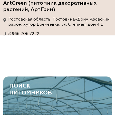
ArtGreen (питомник декоративных
растений, АртГрин)
Ростовская область, Ростов-на-Дону, Азовский
район, хутор Еремеевка, ул. Степная, дом 4 Б
8 966 206 7222
www.art-green.ru
ArtGreen (питомник декоративных
растений, АртГрин)
Ростовская область, Ростов-на-Дону,
Левобережная ул, дом № 37
ПОИСК
8 966 206 7222
ПИТОМНИКОВ
www.art-green.ru