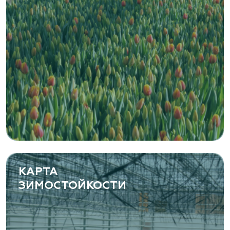
Zaxriddin Flower Plantation, питомник
Ташкентская область, Зангиатинский р-н, ул.
Канимаева, д. 9
«ЁЛЫ-ПАЛЫ», питомник декоративных
растений
Самарская область, с. Подстепки, ул.
Фермерская 14 А
(8482) 650 010
www.yoly-paly.ru
КАРТА
ЗИМОСТОЙКОСТИ
«ВЕНЕВ» питомник растений
Тульская область, Венёвский р-н, село
Борщевое, улица Лесная, д. 13