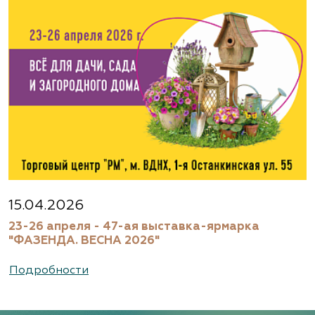
Агрофирма «Флос»
Московская область, г. Старая Купавна,
Акрихиновское шоссе, д. 10
(495) 133-1097
www.flos.ru
Агрофирма «Флос»
Московская область, Ногинский р-н
15.04.2026
23-26 апреля - 47-ая выставка-ярмарка
(495) 133-1097
"ФАЗЕНДА. ВЕСНА 2026"
www.flos.ru
Подробности
Александровский питомник