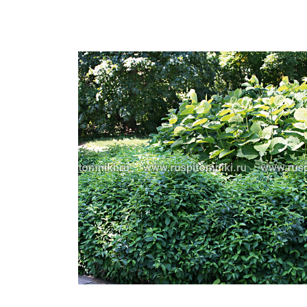
Важные 
Наград
Рекламо
Региона
предста