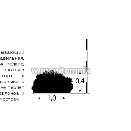
ам ассоциации
крывающий
ильная,
ья мелкие,
т плотную
 сорт к
зовывать
 не теряет
склонов и
мостоек.