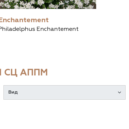
Enchantement
Philadelphus Enchantement
 СЦ АППМ