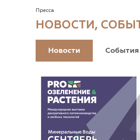
Гомельская область, Гомельский р-н, с/с
Пресса
Прибытковский, д. Климовка, ул. Совхозная 2-я,
д. 81
НОВОСТИ, СОБЫ
(926) 411-4727, (375) 291-775159
www.vetki.biz
Новости
События
Zaxriddin Flower Plantation, питомник
Ташкентская область, Зангиатинский р-н, ул.
Канимаева, д. 9
«ЁЛЫ-ПАЛЫ», питомник декоративных
растений
Самарская область, с. Подстепки, ул.
Фермерская 14 А