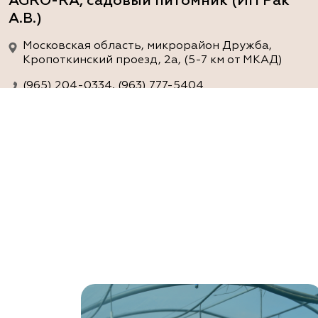
AGRO-RA, садовый питомник (ИП Рак
А.В.)
Московская область, микрорайон Дружба,
Кропоткинский проезд, 2а, (5-7 км от МКАД)
(965) 204-0334, (963) 777-5404
www.agro-ra.ru
ArtGreen (питомник декоративных
растений, АртГрин)
Ростовская область, Ростов-на-Дону, Азовский
район, хутор Еремеевка, ул. Степная, дом 4 Б
8 966 206 7222
www.art-green.ru