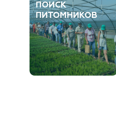
ArtGreen (питомник декоративных
ПОИСК
растений, АртГрин)
ПИТОМНИКОВ
Ростовская область, Ростов-на-Дону,
Левобережная ул, дом № 37
8 966 206 7222
www.art-green.ru
Garden Group, ООО «Девелопмент Груп»
Томская область, Томский р-н, посёлок
Ветеран-4, СНТ Снабженец
(903) 955-9420
garden-group.pro/pitomnik-rastenij
Vetki.biz Питомник Nevelskih