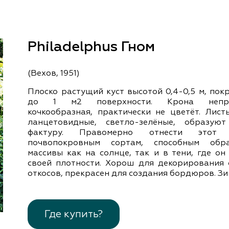
документы
Член
ы
дателям
льные
Philadelphus Гном
вительства
(Вехов, 1951)
Плоско растущий куст высотой 0,4-0,5 м, по
до 1 м2 поверхности. Крона неправ
кочкообразная, практически не цветёт. Лист
ланцетовидные, светло-зелёные, образую
фактуру. Правомерно отнести этот
почвопокровным сортам, способным обра
массивы как на солнце, так и в тени, где он
своей плотности. Хорош для декорирования 
откосов, прекрасен для создания бордюров. Зи
Где купить?