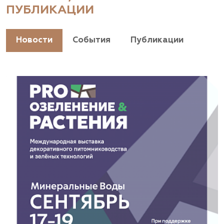
ПУБЛИКАЦИИ
+7(928) 044-45-94
https://landshaftpro.com/
Новости
События
Публикации
АСТ, питомник
Владимирская область, Киржачский район, пос.
Знаменское
(929) 992-7100
https://astrussia.ru/
АСТ, питомник
Московская область, Каширский р-н, дер.
Барабаново
(929) 992-7100