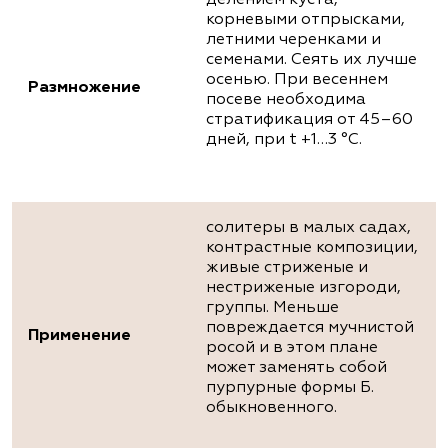
делением куста,
корневыми отпрысками,
летними черенками и
семенами. Сеять их лучше
осенью. При весеннем
Размножение
посеве необходима
стратификация от 45–60
дней, при t +1…3 °С.
солитеры в малых садах,
контрастные композиции,
живые стриженые и
нестриженые изгороди,
группы. Меньше
повреждается мучнистой
Применение
росой и в этом плане
может заменять собой
пурпурные формы Б.
обыкновенного.