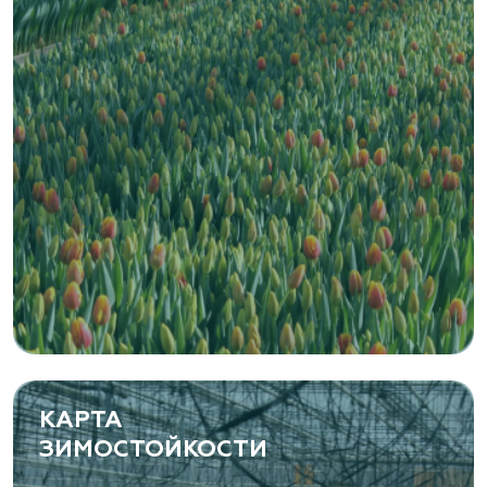
Zaxriddin Flower Plantation, питомник
Ташкентская область, Зангиатинский р-н, ул.
Канимаева, д. 9
«ЁЛЫ-ПАЛЫ», питомник декоративных
растений
Самарская область, с. Подстепки, ул.
Фермерская 14 А
(8482) 650 010
www.yoly-paly.ru
КАРТА
ЗИМОСТОЙКОСТИ
«ВЕНЕВ» питомник растений