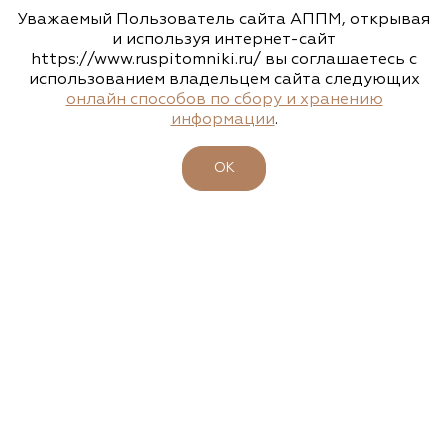
Уважаемый Пользователь сайта АППМ, открывая
www.flos.ru
и используя интернет-сайт
https://www.ruspitomniki.ru/ вы соглашаетесь с
использованием владельцем сайта следующих
Агрофирма «Флос»
онлайн способов по сбору и хранению
информации
.
Московская область, г. Старая Купавна,
Акрихиновское шоссе, д. 10
ОК
(495) 133-1097
www.flos.ru
Агрофирма «Флос»
Московская область, Ногинский р-н
15.04.2026
23-26 апреля - 47-ая выставка-ярмарка
(495) 133-1097
"ФАЗЕНДА. ВЕСНА 2026"
www.flos.ru
Подробности