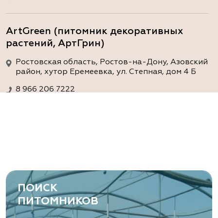
ArtGreen (питомник декоративных
растений, АртГрин)
Ростовская область, Ростов-на-Дону, Азовский
район, хутор Еремеевка, ул. Степная, дом 4 Б
8 966 206 7222
www.art-green.ru
ArtGreen (питомник декоративных
растений, АртГрин)
Ростовская область, Ростов-на-Дону,
Левобережная ул, дом № 37
ПОИСК
8 966 206 7222
ПИТОМНИКОВ
www.art-green.ru