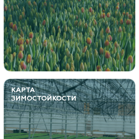
Ташкентская область, Зангиатинский р-н, ул.
Канимаева, д. 9
«ЁЛЫ-ПАЛЫ», питомник декоративных
растений
Самарская область, с. Подстепки, ул.
Фермерская 14 А
(8482) 650 010
www.yoly-paly.ru
КАРТА
ЗИМОСТОЙКОСТИ
«ВЕНЕВ» питомник растений
Тульская область, Венёвский р-н, село
Борщевое, улица Лесная, д. 13
8 963 224 87 99