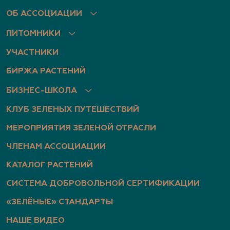
(831) 466-1526, (831) 466-3867, (910) 793-1401
ОБ АССОЦИАЦИИ
www.archiland.biz
,
ПИТОМНИКИ
https://www.youtube.com/channel/UChIXeIEY8vP
7gp32JxGXsyA
УЧАСТНИКИ
БИРЖА РАСТЕНИЙ
Архиленд, питомник растений
БИЗНЕС-ШКОЛА
Нижегородская область, Нижегородская
КЛУБ ЗЕЛЕНЫХ ПУТЕШЕСТВИЙ
область, Богородский р-н, дер. Березовка, ул.
Центральная, д. 1б
МЕРОПРИЯТИЯ ЗЕЛЕНОЙ ОТРАСЛИ
(951) 910-2630, (951) 910-2518, (910) 793-1401
ЧЛЕНАМ АССОЦИАЦИИ
http://www.archiland.biz/
,
КАТАЛОГ РАСТЕНИЙ
https://vk.com/archiland_nn
,
https://www.youtube.com/channel/UChIXeIEY8vP
СИСТЕМА ДОБРОВОЛЬНОЙ СЕРТИФИКАЦИИ
7gp32JxGXsyA
«ЗЕЛЁНЫЕ» СТАНДАРТЫ
НАШЕ ВИДЕО
Астраханский питомник многолетних