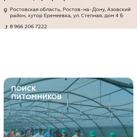
Ростовская область, Ростов-на-Дону, Азовский
район, хутор Еремеевка, ул. Степная, дом 4 Б
8 966 206 7222
www.art-green.ru
ArtGreen (питомник декоративных
растений, АртГрин)
Ростовская область, Ростов-на-Дону,
Левобережная ул, дом № 37
ПОИСК
8 966 206 7222
ПИТОМНИКОВ
www.art-green.ru
Garden Group, ООО «Девелопмент
Груп»