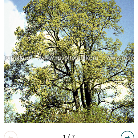
1
/ 7