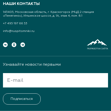
НАШИ КОНТАКТЫ
Свердловская область, Московский тракт 9 км.,
143405, Московская область, г. Красногорск (МЦД 2 станция
дом 14
«Пенягино»), Ильинское шоссе, д. 1А, этаж 4, пом. 8.1
(343) 213-1385
+7 495 197 66 53
info@ruspitomniki.ru
www.art-landshaft.ru
Архангельский Сад
РАЗРАБОТКА САЙТА
Тульская область, Ясногорский р-н, с.
Архангельское
Узнавайте новости первыми
(926) 030-3602, (926) 030-3604
Архиленд, питомник растений
Подписаться
Нижегородская область, пр. Гагарина, д.101, оф.
2