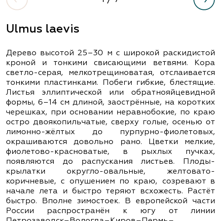
Ulmus laevis
Дерево высотой 25–30 м с широкой раскидистой
кроной и тонкими свисающими ветвями. Кора
светло-серая, мелкотрещиноватая, отслаивается
тонкими пластинками. Побеги гибкие, блестящие.
Листья эллиптической или обратнояйцевидной
формы, 6–14 см длиной, заострённые, на коротких
черешках, при основании неравнобокие, по краю
остро двоякопильчатые, сверху голые, осенью от
лимонно-жёлтых до пурпурно-фиолетовых,
окрашиваются довольно рано. Цветки мелкие,
фиолетово-красноватые, в рыхлых пучках,
появляются до распускания листьев. Плоды-
крылатки округло-овальные, желтовато-
коричневые, с опушением по краю, созревают в
начале лета и быстро теряют всхожесть. Растёт
быстро. Вполне зимостоек. В европейской части
России распространён к югу от линии
Петрозаводск–Вологда–Киров–Пермь–