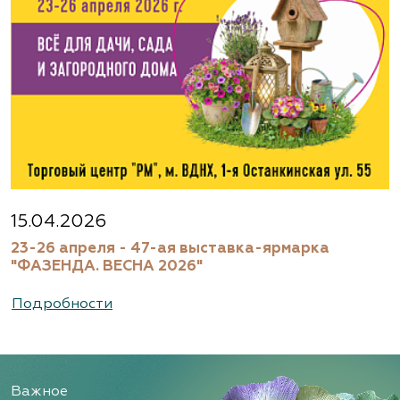
Агрофирма «Флос»
Московская область, г. Старая Купавна,
Акрихиновское шоссе, д. 10
(495) 133-1097
www.flos.ru
Агрофирма «Флос»
Московская область, Ногинский р-н
15.04.2026
23-26 апреля - 47-ая выставка-ярмарка
(495) 133-1097
"ФАЗЕНДА. ВЕСНА 2026"
www.flos.ru
Подробности
Александровский питомник
декоративных растений, ООО
Важное