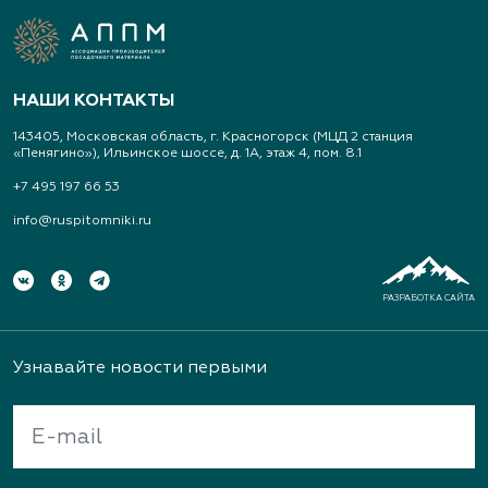
Арт-Ландшафт, садовые центры и
питомник растений
НАШИ КОНТАКТЫ
Свердловская область, Московский тракт 9 км.,
143405, Московская область, г. Красногорск (МЦД 2 станция
дом 14
«Пенягино»), Ильинское шоссе, д. 1А, этаж 4, пом. 8.1
(343) 213-1385
+7 495 197 66 53
info@ruspitomniki.ru
www.art-landshaft.ru
Архангельский Сад
РАЗРАБОТКА САЙТА
Тульская область, Ясногорский р-н, с.
Архангельское
Узнавайте новости первыми
(926) 030-3602, (926) 030-3604
Архиленд, питомник растений