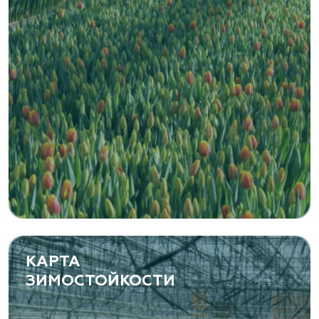
Zaxriddin Flower Plantation, питомник
Ташкентская область, Зангиатинский р-н, ул.
Канимаева, д. 9
«ЁЛЫ-ПАЛЫ», питомник декоративных
растений
Самарская область, с. Подстепки, ул.
Фермерская 14 А
(8482) 650 010
www.yoly-paly.ru
КАРТА
ЗИМОСТОЙКОСТИ
«ВЕНЕВ» питомник растений
Тульская область, Венёвский р-н, село