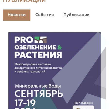
ПУБЛИКАЦИИ
+7(928) 044-45-94
https://landshaftpro.com/
Новости
События
Публикации
АСТ, питомник
Владимирская область, Киржачский район, пос.
Знаменское
(929) 992-7100
https://astrussia.ru/
АСТ, питомник
Московская область, Каширский р-н, дер.
Барабаново
(929) 992-7100