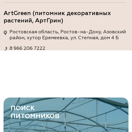
ArtGreen (питомник декоративных
растений, АртГрин)
Ростовская область, Ростов-на-Дону, Азовский
район, хутор Еремеевка, ул. Степная, дом 4 Б
8 966 206 7222
www.art-green.ru
ArtGreen (питомник декоративных
растений, АртГрин)
Ростовская область, Ростов-на-Дону,
Левобережная ул, дом № 37
ПОИСК
8 966 206 7222
ПИТОМНИКОВ
www.art-green.ru