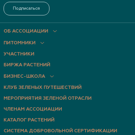
Подписаться
Нижегородская область, пр. Гагарина, д.101, оф.
2
(831) 466-1526, (831) 466-3867, (910) 793-1401
ОБ АССОЦИАЦИИ
www.archiland.biz
,
ПИТОМНИКИ
https://www.youtube.com/channel/UChIXeIEY8vP
7gp32JxGXsyA
УЧАСТНИКИ
БИРЖА РАСТЕНИЙ
Архиленд, питомник растений
БИЗНЕС-ШКОЛА
Нижегородская область, Нижегородская
КЛУБ ЗЕЛЕНЫХ ПУТЕШЕСТВИЙ
область, Богородский р-н, дер. Березовка, ул.
Центральная, д. 1б
МЕРОПРИЯТИЯ ЗЕЛЕНОЙ ОТРАСЛИ
(951) 910-2630, (951) 910-2518, (910) 793-1401
ЧЛЕНАМ АССОЦИАЦИИ
http://www.archiland.biz/
,
КАТАЛОГ РАСТЕНИЙ
https://vk.com/archiland_nn
,
https://www.youtube.com/channel/UChIXeIEY8vP
СИСТЕМА ДОБРОВОЛЬНОЙ СЕРТИФИКАЦИИ