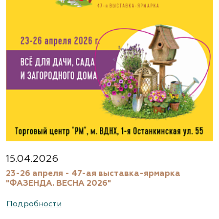
www.flos.ru
Агрофирма «Флос»
Московская область, г. Старая Купавна,
Акрихиновское шоссе, д. 10
(495) 133-1097
www.flos.ru
Агрофирма «Флос»
Московская область, Ногинский р-н
15.04.2026
23-26 апреля - 47-ая выставка-ярмарка
(495) 133-1097
"ФАЗЕНДА. ВЕСНА 2026"
www.flos.ru
Подробности