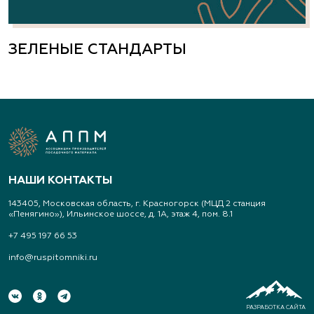
Свердловская область, Екатеринбург,
Широкореченское лесничество, Чусовской
ЗЕЛЕНЫЕ СТАНДАРТЫ
участок
(343) 213-1385
www.art-landshaft.ru
Арт-Ландшафт, садовые центры и
питомник растений
НАШИ КОНТАКТЫ
Свердловская область, Московский тракт 9 км.,
143405, Московская область, г. Красногорск (МЦД 2 станция
дом 14
«Пенягино»), Ильинское шоссе, д. 1А, этаж 4, пом. 8.1
(343) 213-1385
+7 495 197 66 53
info@ruspitomniki.ru
www.art-landshaft.ru
Архангельский Сад
РАЗРАБОТКА САЙТА