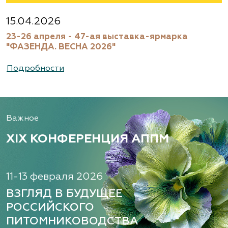
Агрофирма «Флос»
Московская область, Ногинский р-н
15.04.2026
23-26 апреля - 47-ая выставка-ярмарка
(495) 133-1097
"ФАЗЕНДА. ВЕСНА 2026"
www.flos.ru
Подробности
Александровский питомник
декоративных растений, ООО
Важное
Рязанская область, ул. Урицкого, д. 24, литера
А, кабинет 14
XIX КОНФЕРЕНЦИЯ АППМ
(920) 988-2277, (491) 250-2152, (491) 228-9873
www.terradesign.pro
11-13 февраля 2026
ВЗГЛЯД В БУДУЩЕЕ
РОССИЙСКОГО
Алексеевская Дубрава, питомник
ПИТОМНИКОВОДСТВА
растений