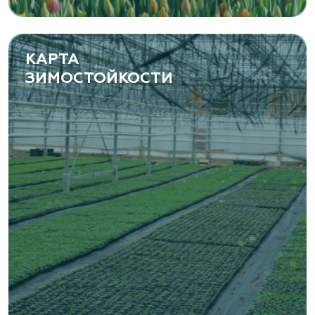
(8482) 650 010
www.yoly-paly.ru
КАРТА
ЗИМОСТОЙКОСТИ
«ВЕНЕВ» питомник растений
Тульская область, Венёвский р-н, село
Борщевое, улица Лесная, д. 13
8 963 224 87 99
https://www.venev1.ru/
«ВЕНЕВ» питомник растений
Тульская область, Венёвский р-н, село
Борщевое, улица Лесная, д. 13
8 963 224 87 99