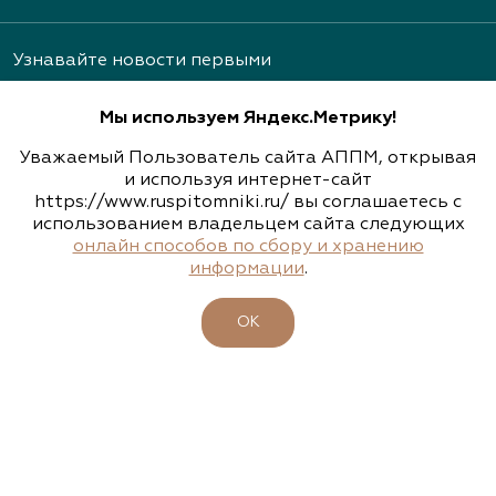
Тульская область, Ясногорский р-н, с.
Архангельское
Узнавайте новости первыми
(926) 030-3602, (926) 030-3604
Мы используем Яндекс.Метрику!
Уважаемый Пользователь сайта АППМ, открывая
Архиленд, питомник растений
и используя интернет-сайт
https://www.ruspitomniki.ru/ вы соглашаетесь с
Подписаться
Нижегородская область, пр. Гагарина, д.101, оф.
использованием владельцем сайта следующих
2
онлайн способов по сбору и хранению
информации
.
(831) 466-1526, (831) 466-3867, (910) 793-1401
ОБ АССОЦИАЦИИ
www.archiland.biz
,
ОК
ПИТОМНИКИ
https://www.youtube.com/channel/UChIXeIEY8vP
7gp32JxGXsyA
УЧАСТНИКИ
БИРЖА РАСТЕНИЙ
Архиленд, питомник растений
БИЗНЕС-ШКОЛА
Нижегородская область, Нижегородская