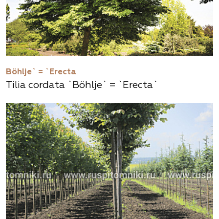
Böhlje` = `Erecta
Tilia cordata `Böhlje` = `Erecta`