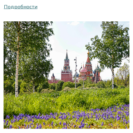
(495) 786-44-08, (495) 822-37-47
Подробности
https://www.abies-landshaft.ru/
АгроСАД, Питомник, ЗАО Агрофирма
«Нива»
Московская область, ул. Алексеевская, д. 1.
Съезд на 16-м км МКАД.
(495) 663-3888
www.agrogarden.ru
Агрофирма «Современный
декоративный питомник»
Московская область, Раменский р-н,
ул.Новошоссейная, д 7а/1