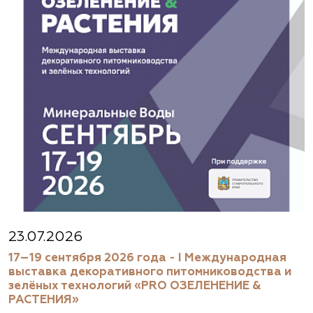
(929) 992-7100
https://astrussia.ru/
АСТ, питомник
Московская область, Каширский р-н, дер.
Барабаново
(929) 992-7100
pitomnik-kashira.ru
Абиес-Ландшафт, питомник и садовый
23.07.2026
центр в Осеево
17–19 сентября 2026 года - I Международная
выставка декоративного питомниководства и
Московская область, Щёлковский район, дер.
зелёных технологий «PRO ОЗЕЛЕНЕНИЕ &
Осеево, ул. Центральная, вл. 1.
РАСТЕНИЯ»