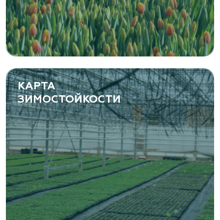
растений
Самарская область, с. Подстепки, ул.
Фермерская 14 А
(8482) 650 010
www.yoly-paly.ru
КАРТА
ЗИМОСТОЙКОСТИ
«ВЕНЕВ» питомник растений
Тульская область, Венёвский р-н, село
Борщевое, улица Лесная, д. 13
8 963 224 87 99
https://www.venev1.ru/
«ВЕНЕВ» питомник растений