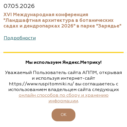
8 (916) 522 62 85, 8 (909) 935 1077, 8 (495) 768
07.05.2026
5666
XVI Международная конференция
www.biotop.ru
"Ландшафтная архитектура в ботанических
садах и дендропарках 2026" в парке "Зарядье"
Агрофирма «Флос»
Подробности
Москва, ш. Энтузиастов, д. 26 метро
Авиамоторная, далее 2 минуты пешком
Мы используем Яндекс.Метрику!
(495) 133-1097
Уважаемый Пользователь сайта АППМ, открывая
www.flos.ru
и используя интернет-сайт
https://www.ruspitomniki.ru/ вы соглашаетесь с
использованием владельцем сайта следующих
Агрофирма «Флос»
онлайн способов по сбору и хранению
информации
.
Московская область, г. Старая Купавна,
Акрихиновское шоссе, д. 10
ОК
(495) 133-1097