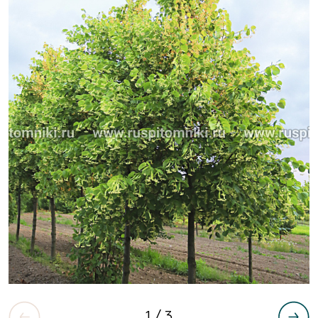
1
/ 3