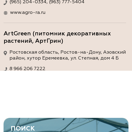
(965) 204-0334, (963) 777-5404
www.agro-ra.ru
ArtGreen (питомник декоративных
растений, АртГрин)
Ростовская область, Ростов-на-Дону, Азовский
район, хутор Еремеевка, ул. Степная, дом 4 Б
8 966 206 7222
www.art-green.ru
ArtGreen (питомник декоративных
растений, АртГрин)
Ростовская область, Ростов-на-Дону,
Левобережная ул, дом № 37
ПОИСК