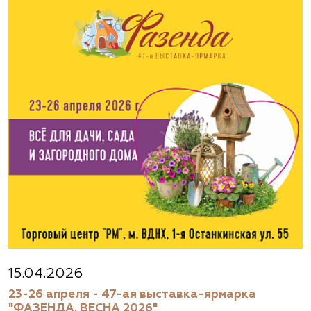
Авиамоторная, далее 2 минуты пешком
(495) 133-1097
www.flos.ru
Агрофирма «Флос»
Московская область, г. Старая Купавна,
Акрихиновское шоссе, д. 10
(495) 133-1097
www.flos.ru
Агрофирма «Флос»
Московская область, Ногинский р-н
15.04.2026
23-26 апреля - 47-ая выставка-ярмарка
(495) 133-1097
"ФАЗЕНДА. ВЕСНА 2026"