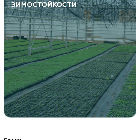
ЗИМОСТОЙКОСТИ
«ВЕНЕВ» питомник растений
Тульская область, Венёвский р-н, село
Борщевое, улица Лесная, д. 13
8 963 224 87 99
https://www.venev1.ru/
«ВЕНЕВ» питомник растений
Тульская область, Венёвский р-н, село
Борщевое, улица Лесная, д. 13
8 963 224 87 99
https://www.venev1.ru/
«Ландшафт Про Геленджик»