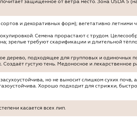
почитает защищённое от ветра место. Зона USDA 5 (
 сортов и декоративных форм); вегетативно летними 
 окулировкой. Семена прорастают с трудом. Целесоо
на; зрелые требуют скарификации и длительной тёпло
ое дерево, подходящее для групповых и одиночных по
. Создаёт густую тень. Медоносное и лекарственное р
засухоустойчива, но не выносит слишком сухих почв, 
газоустойчива. Хорошо подходит для стрижки, быстро
 степени касается всех лип.