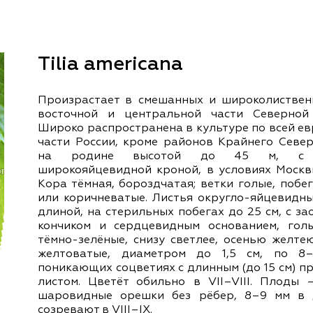
документы
Член
ы
дателям
льные
Tilia americana
вительства
Произрастает в смешанных и широколиствен
восточной и центральной части Северной
Широко распространена в культуре по всей е
части России, кроме районов Крайнего Север
на родине высотой до 45 м, с 
широкояйцевидной кроной, в условиях Москвы
Кора тёмная, бороздчатая; ветки голые, побе
или коричневатые. Листья округло-яйцевидны
длиной, на стерильных побегах до 25 см, с з
кончиком и сердцевидным основанием, голы
тёмно-зелёные, снизу светлее, осенью желте
желтоватые, диаметром до 1,5 см, по 8
поникающих соцветиях с длинным (до 15 см) 
листом. Цветёт обильно в VII–VIII. Плоды 
шаровидные орешки без рёбер, 8–9 мм в 
созревают в VIII–IX.