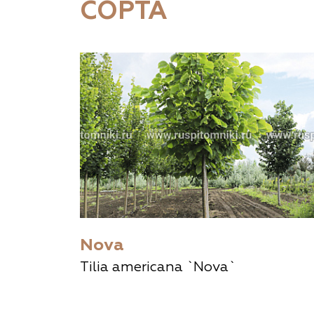
СОРТА
Nova
Tilia americana `Nova`