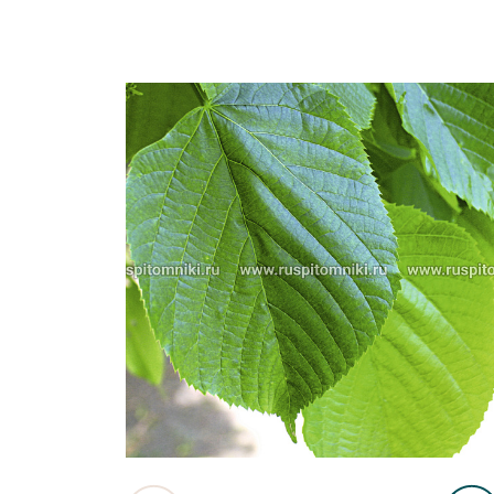
Важные 
Наград
Рекламо
Региона
предста