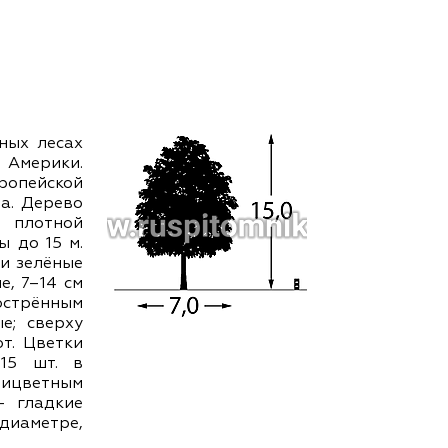
ам ассоциации
ных лесах
 Америки.
вропейской
а. Дерево
плотной
 до 15 м.
ги зелёные
е, 7–14 см
аострённым
е; сверху
ют. Цветки
–15 шт. в
прицветным
— гладкие
диаметре,