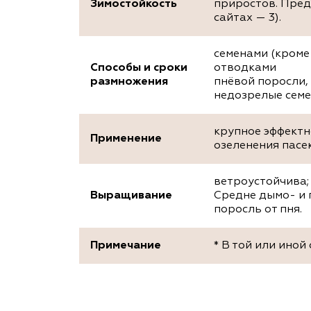
Зимостойкость
приростов. Пред
сайтах — 3).
семенами (кроме
Способы и сроки
отводками
размножения
пнёвой поросли,
недозрелые семе
крупное эффектн
Применение
озеленения пасек
ветроустойчива; 
Выращивание
Средне дымо- и 
поросль от пня.
Примечание
* В той или иной