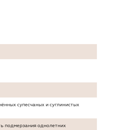
нённых супесчаных и суглинистых
сть подмерзания однолетних