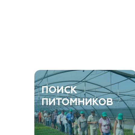
ArtGreen (питомник декоративных
растений, АртГрин)
Ростовская область, Ростов-на-Дону, Азовский
район, хутор Еремеевка, ул. Степная, дом 4 Б
8 966 206 7222
www.art-green.ru
ArtGreen (питомник декоративных
ПОИСК
растений, АртГрин)
ПИТОМНИКОВ
Ростовская область, Ростов-на-Дону,
Левобережная ул, дом № 37
8 966 206 7222
www.art-green.ru