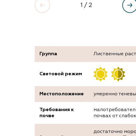
1
/ 2
Группа
Лиственные рас
Световой режим
Местоположение
умеренно теневы
Требования к
малотребователь
почве
почвах от слабо
достаточно моро