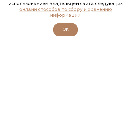
http://a-dubrava.ru
использованием владельцем сайта следующих
онлайн способов по сбору и хранению
Развитие
информации
.
ВЗАИМОДЕЙСТВИЕ
Алексеевская Дубрава, питомник
растений
ОК
Ленинградская область, Гатчинский р-н, дер.
Малая Ивановка, 50 (20 км от КАД)
(812) 300-0033
https://a-dubrava.ru/
Алексеевская Дубрава, питомник
растений
Санкт-Петербург, Лахта-Ольгино, Угол
Лахтинского проспекта и Приморской улицы
(812) 303-0330