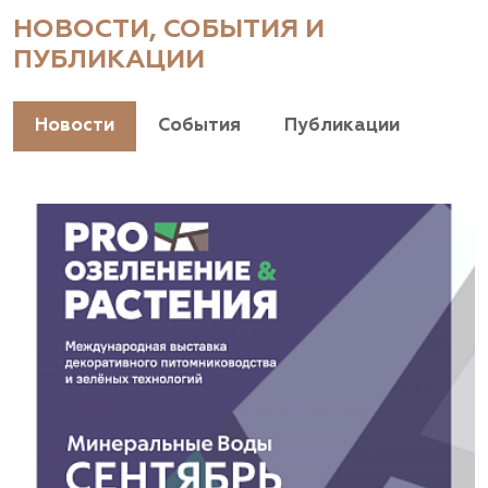
Краснодарский край, г. Геленджик,
НОВОСТИ, СОБЫТИЯ И
Геленджикский проспект, дом 4
ПУБЛИКАЦИИ
+7(928) 044-45-94
https://landshaftpro.com/
Новости
События
Публикации
АСТ, питомник
Владимирская область, Киржачский район, пос.
Знаменское
(929) 992-7100
https://astrussia.ru/
АСТ, питомник
Московская область, Каширский р-н, дер.
Барабаново