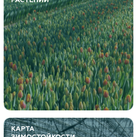
РАСТЕНИЙ
www.vetki.biz
Zaxriddin Flower Plantation, питомник
Ташкентская область, Зангиатинский р-н, ул.
Канимаева, д. 9
«ЁЛЫ-ПАЛЫ», питомник декоративных
растений
Самарская область, с. Подстепки, ул.
Фермерская 14 А
(8482) 650 010
www.yoly-paly.ru
КАРТА