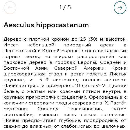
1
/ 5
Aesculus hippocastanum
Дерево с плотной кроной до 25 (30) м высотой.
Имеет небольшой природный ареал в
Центральной и Южной Европе в составе влажных
горных лесов, но широко распространён как
парковое дерево в городах Европы, Средней и
Восточной Азии, Северной Америки. Крона
широкоовальная, ствол и ветви толстые. Листья
крупные, из 5–9 листочков, осенью желтеют.
Начинает цвести примерно с 10 лет в V–VI. Цветки
белые, с жёлтым или красным пятном внутри, в
крупных прямостоячих соцветиях. Ореховидные с
колючими створками плоды созревают в IX. Растёт
медленно. Смолоду теневынослив, затем
светолюбив, выносит лишь лёгкое затенение.
Почвы предпочитает глубокие, плодородные, от
свежих до влажных, от слабокислых до щелочных.