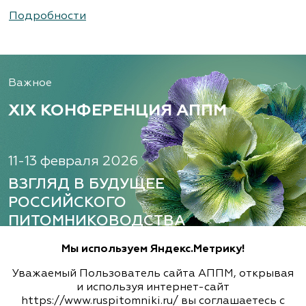
www.flos.ru
Подробности
Александровский питомник
декоративных растений, ООО
Важное
Рязанская область, ул. Урицкого, д. 24, литера
А, кабинет 14
XIX КОНФЕРЕНЦИЯ АППМ
(920) 988-2277, (491) 250-2152, (491) 228-9873
www.terradesign.pro
11-13 февраля 2026
ВЗГЛЯД В БУДУЩЕЕ
РОССИЙСКОГО
Алексеевская Дубрава, питомник
ПИТОМНИКОВОДСТВА
растений
Ленинградская область, Гатчинский р-н,
Мы используем Яндекс.Метрику!
д.Малая Ивановка, дом 50
Узнать больше
Зарегистрироваться
Уважаемый Пользователь сайта АППМ, открывая
(812) 300-0033
и используя интернет-сайт
https://www.ruspitomniki.ru/ вы соглашаетесь с