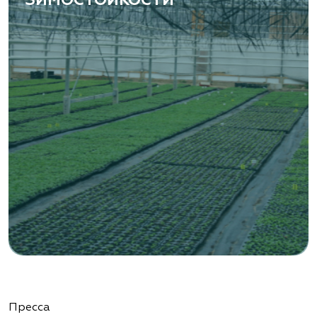
ЗИМОСТОЙКОСТИ
«ВЕНЕВ» питомник растений
Тульская область, Венёвский р-н, село
Борщевое, улица Лесная, д. 13
8 963 224 87 99
https://www.venev1.ru/
«ВЕНЕВ» питомник растений
Тульская область, Венёвский р-н, село
Борщевое, улица Лесная, д. 13
8 963 224 87 99
https://www.venev1.ru/
«Ландшафт Про Геленджик»
Пресса