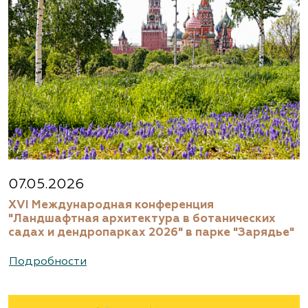
(495) 663-3888
www.agrogarden.ru
Агрофирма «Современный
декоративный питомник»
Московская область, Раменский р-н,
ул.Новошоссейная, д 7а/1
8 (916) 522 62 85, 8 (909) 935 1077, 8 (495) 768
07.05.2026
5666
XVI Международная конференция
www.biotop.ru
"Ландшафтная архитектура в ботанических
садах и дендропарках 2026" в парке "Зарядье"
Агрофирма «Флос»
Подробности
Москва, ш. Энтузиастов, д. 26 метро
Авиамоторная, далее 2 минуты пешком