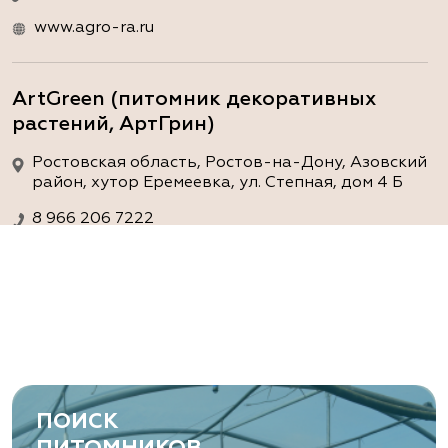
www.agro-ra.ru
ArtGreen (питомник декоративных
растений, АртГрин)
Ростовская область, Ростов-на-Дону, Азовский
район, хутор Еремеевка, ул. Степная, дом 4 Б
8 966 206 7222
www.art-green.ru
ArtGreen (питомник декоративных
растений, АртГрин)
Ростовская область, Ростов-на-Дону,
Левобережная ул, дом № 37
ПОИСК
8 966 206 7222