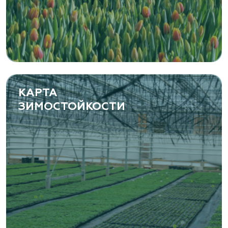
растений
Самарская область, с. Подстепки, ул.
Фермерская 14 А
(8482) 650 010
www.yoly-paly.ru
КАРТА
ЗИМОСТОЙКОСТИ
«ВЕНЕВ» питомник растений
Тульская область, Венёвский р-н, село
Борщевое, улица Лесная, д. 13
8 963 224 87 99
https://www.venev1.ru/
«ВЕНЕВ» питомник растений