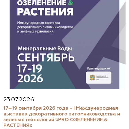
(929) 992-7100
https://astrussia.ru/
АСТ, питомник
Московская область, Каширский р-н, дер.
Барабаново
(929) 992-7100
pitomnik-kashira.ru
Абиес-Ландшафт, питомник и садовый
23.07.2026
центр в Осеево
17–19 сентября 2026 года - I Международная
выставка декоративного питомниководства и
Московская область, Щёлковский район, дер.
зелёных технологий «PRO ОЗЕЛЕНЕНИЕ &
Осеево, ул. Центральная, вл. 1.
РАСТЕНИЯ»