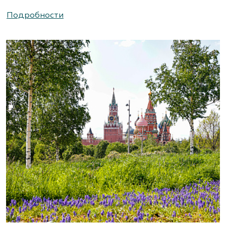
(495) 786-44-08, (495) 822-37-47
Подробности
https://www.abies-landshaft.ru/
АгроСАД, Питомник, ЗАО Агрофирма
«Нива»
Московская область, ул. Алексеевская, д. 1.
Съезд на 16-м км МКАД.
(495) 663-3888
www.agrogarden.ru
Агрофирма «Современный
декоративный питомник»
Московская область, Раменский р-н,
ул.Новошоссейная, д 7а/1