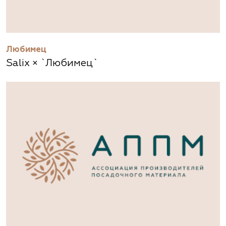
Любимец
Salix × `Любимец`