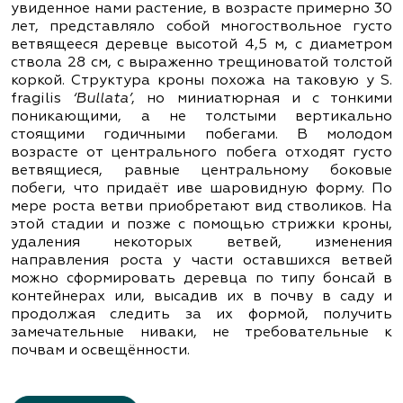
увиденное нами растение, в возрасте примерно 30
лет, представляло собой многоствольное густо
ветвящееся деревце высотой 4,5 м, с диаметром
ствола 28 см, с выраженно трещиноватой толстой
коркой. Структура кроны похожа на таковую у S.
fragilis
‘Bullata’
, но миниатюрная и с тонкими
поникающими, а не толстыми вертикально
стоящими годичными побегами. В молодом
возрасте от центрального побега отходят густо
ветвящиеся, равные центральному боковые
побеги, что придаёт иве шаровидную форму. По
мере роста ветви приобретают вид стволиков. На
этой стадии и позже с помощью стрижки кроны,
удаления некоторых ветвей, изменения
направления роста у части оставшихся ветвей
можно сформировать деревца по типу бонсай в
контейнерах или, высадив их в почву в саду и
продолжая следить за их формой, получить
замечательные ниваки, не требовательные к
почвам и освещённости.