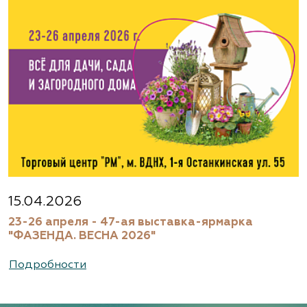
Агрофирма «Флос»
Московская область, г. Старая Купавна,
Акрихиновское шоссе, д. 10
(495) 133-1097
www.flos.ru
Агрофирма «Флос»
Московская область, Ногинский р-н
15.04.2026
23-26 апреля - 47-ая выставка-ярмарка
(495) 133-1097
"ФАЗЕНДА. ВЕСНА 2026"
www.flos.ru
Подробности
Александровский питомник