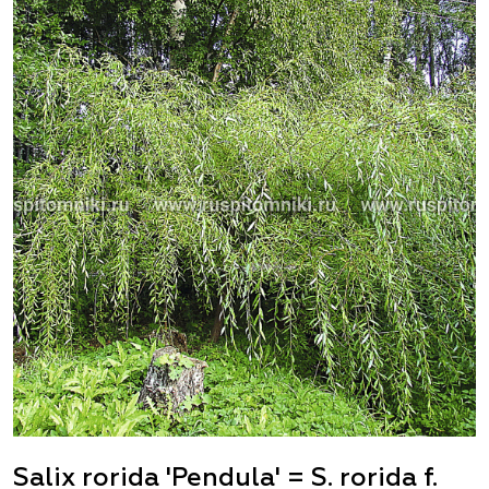
Salix rorida 'Pendula' = S. rorida f.