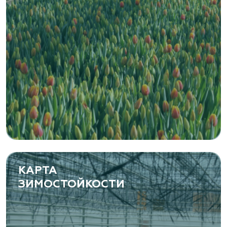
Zaxriddin Flower Plantation, питомник
Ташкентская область, Зангиатинский р-н, ул.
Канимаева, д. 9
«ЁЛЫ-ПАЛЫ», питомник декоративных
растений
Самарская область, с. Подстепки, ул.
Фермерская 14 А
(8482) 650 010
www.yoly-paly.ru
КАРТА
ЗИМОСТОЙКОСТИ
«ВЕНЕВ» питомник растений
Тульская область, Венёвский р-н, село
Борщевое, улица Лесная, д. 13