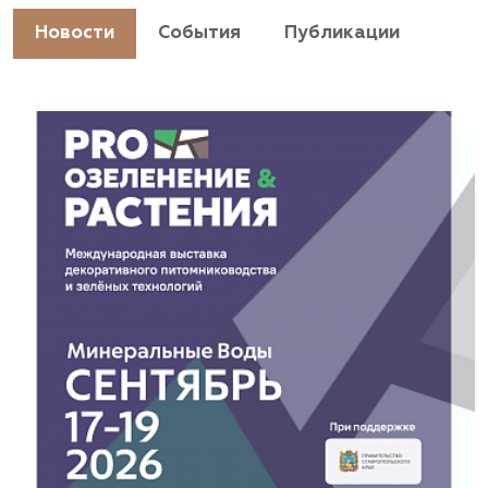
https://landshaftpro.com/
Новости
События
Публикации
АСТ, питомник
Владимирская область, Киржачский район, пос.
Знаменское
(929) 992-7100
https://astrussia.ru/
АСТ, питомник
Московская область, Каширский р-н, дер.
Барабаново
(929) 992-7100
pitomnik-kashira.ru