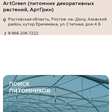
ArtGreen (питомник декоративных
растений, АртГрин)
Ростовская область, Ростов-на-Дону, Азовский
район, хутор Еремеевка, ул. Степная, дом 4 Б
8 966 206 7222
www.art-green.ru
ArtGreen (питомник декоративных
растений, АртГрин)
Ростовская область, Ростов-на-Дону,
Левобережная ул, дом № 37
ПОИСК
8 966 206 7222
ПИТОМНИКОВ
www.art-green.ru