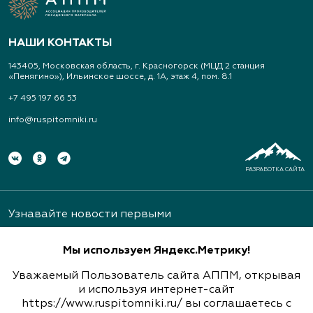
Арт-Ландшафт, садовые центры и
питомник растений
НАШИ КОНТАКТЫ
Свердловская область, Московский тракт 9 км.,
143405, Московская область, г. Красногорск (МЦД 2 станция
дом 14
«Пенягино»), Ильинское шоссе, д. 1А, этаж 4, пом. 8.1
(343) 213-1385
+7 495 197 66 53
info@ruspitomniki.ru
www.art-landshaft.ru
Архангельский Сад
РАЗРАБОТКА САЙТА
Тульская область, Ясногорский р-н, с.
Архангельское
Узнавайте новости первыми
(926) 030-3602, (926) 030-3604
Мы используем Яндекс.Метрику!
Уважаемый Пользователь сайта АППМ, открывая
Архиленд, питомник растений
и используя интернет-сайт
https://www.ruspitomniki.ru/ вы соглашаетесь с
Подписаться