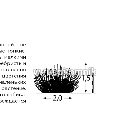
ам ассоциации
оной, не
е тонкие,
ны мелкими
ебристым
постепенно
д цветения
маленьких
растение.
олюбива.
еждается
.