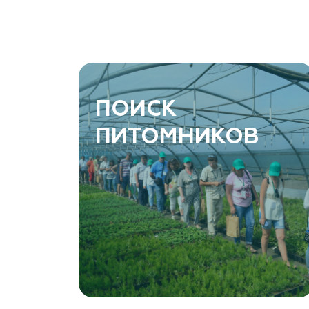
район, хутор Еремеевка, ул. Степная, дом 4 Б
8 966 206 7222
www.art-green.ru
ArtGreen (питомник декоративных
ПОИСК
растений, АртГрин)
ПИТОМНИКОВ
Ростовская область, Ростов-на-Дону,
Левобережная ул, дом № 37
8 966 206 7222
www.art-green.ru
Garden Group, ООО «Девелопмент Груп»
Томская область, Томский р-н, посёлок
Ветеран-4, СНТ Снабженец