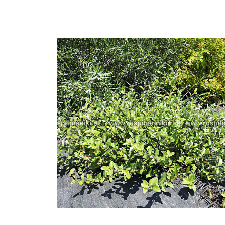
Важные 
Наград
Рекламо
Региона
предста