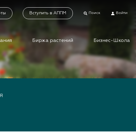
оты
Вступить в АППМ
Поиск
Войти
дания
Биржа растений
Бизнес-Школа
тники
Каталог растений
а растений
Система добровольной
сертификации
ес-школа
«Зелёные» стандарты
ео вебинаров и
Я
инаров АППМ
Наше видео
Новости
 зеленых
шествий
Статьи
приятия зеленой
Фотогалерея
сли