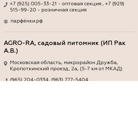
+7 (925) 005-33-21 - оптовая секция , +7 (929)
515-99-20 - розничная секция
парфёнки.рф
AGRO-RA, садовый питомник (ИП Рак
А.В.)
Московская область, микрорайон Дружба,
Кропоткинский проезд, 2а, (5-7 км от МКАД)
(965) 204-0334, (963) 777-5404
www.agro-ra.ru
ArtGreen (питомник декоративных
растений, АртГрин)
Ростовская область, Ростов-на-Дону, Азовский