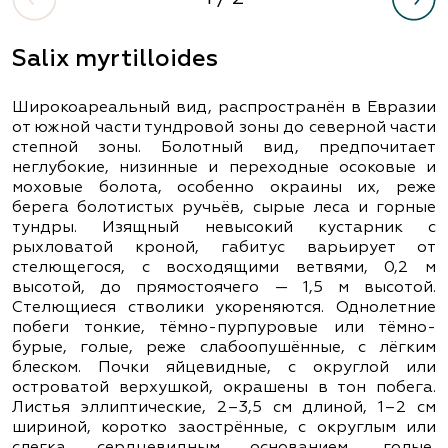
Salix myrtilloides
Широкоареальный вид, распространён в Евразии
от южной части тундровой зоны до северной части
степной зоны. Болотный вид, предпочитает
неглубокие, низинные и переходные осоковые и
моховые болота, особенно окраины их, реже
берега болотистых ручьёв, сырые леса и горные
тундры. Изящный невысокий кустарник с
рыхловатой кроной, габитус варьирует от
стелющегося, с восходящими ветвями, 0,2 м
высотой, до прямостоячего — 1,5 м высотой.
Стелющиеся стволики укореняются. Однолетние
побеги тонкие, тёмно-пурпуровые или тёмно-
бурые, голые, реже слабоопушённые, с лёгким
блеском. Почки яйцевидные, с округлой или
островатой верхушкой, окрашены в тон побега.
Листья эллиптические, 2–3,5 см длиной, 1–2 см
шириной, коротко заострённые, с округлым или
слегка сердцевидным основанием, голые,