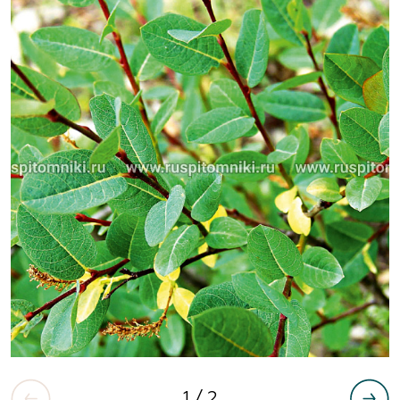
1
/ 2