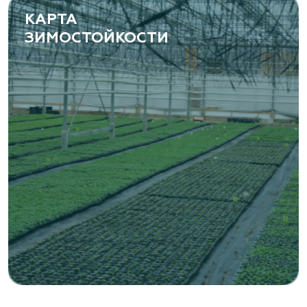
КАРТА
ЗИМОСТОЙКОСТИ
«ВЕНЕВ» питомник растений
Тульская область, Венёвский р-н, село
Борщевое, улица Лесная, д. 13
8 963 224 87 99
https://www.venev1.ru/
«ВЕНЕВ» питомник растений
Тульская область, Венёвский р-н, село
Борщевое, улица Лесная, д. 13
8 963 224 87 99
https://www.venev1.ru/