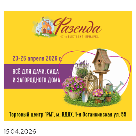
Москва, ш. Энтузиастов, д. 26 метро
Авиамоторная, далее 2 минуты пешком
(495) 133-1097
www.flos.ru
Агрофирма «Флос»
Московская область, г. Старая Купавна,
Акрихиновское шоссе, д. 10
(495) 133-1097
www.flos.ru
Агрофирма «Флос»
Московская область, Ногинский р-н
15.04.2026