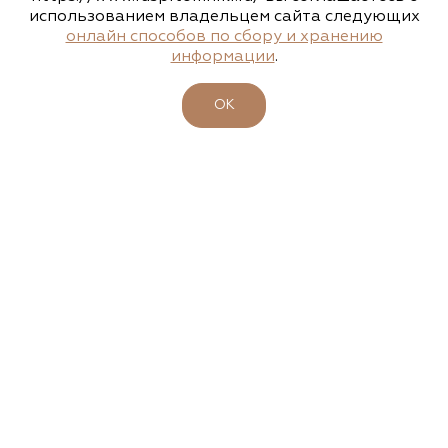
использованием владельцем сайта следующих
Агрофирма «Флос»
онлайн способов по сбору и хранению
информации
.
Московская область, г. Старая Купавна,
Акрихиновское шоссе, д. 10
ОК
(495) 133-1097
www.flos.ru
Агрофирма «Флос»
Московская область, Ногинский р-н
15.04.2026
23-26 апреля - 47-ая выставка-ярмарка
(495) 133-1097
"ФАЗЕНДА. ВЕСНА 2026"
www.flos.ru
Подробности
Александровский питомник
декоративных растений, ООО