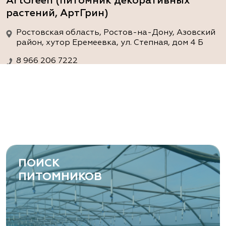
ArtGreen (питомник декоративных
растений, АртГрин)
Ростовская область, Ростов-на-Дону, Азовский
район, хутор Еремеевка, ул. Степная, дом 4 Б
8 966 206 7222
www.art-green.ru
ArtGreen (питомник декоративных
растений, АртГрин)
Ростовская область, Ростов-на-Дону,
Левобережная ул, дом № 37
ПОИСК
8 966 206 7222
ПИТОМНИКОВ
www.art-green.ru