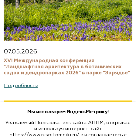
Агрофирма «Современный
декоративный питомник»
Московская область, Раменский р-н,
ул.Новошоссейная, д 7а/1
8 (916) 522 62 85, 8 (909) 935 1077, 8 (495) 768
07.05.2026
5666
XVI Международная конференция
www.biotop.ru
"Ландшафтная архитектура в ботанических
садах и дендропарках 2026" в парке "Зарядье"
Агрофирма «Флос»
Подробности
Москва, ш. Энтузиастов, д. 26 метро
Авиамоторная, далее 2 минуты пешком
Мы используем Яндекс.Метрику!
(495) 133-1097
Уважаемый Пользователь сайта АППМ, открывая
www.flos.ru
и используя интернет-сайт
https://www.ruspitomniki.ru/ вы соглашаетесь с