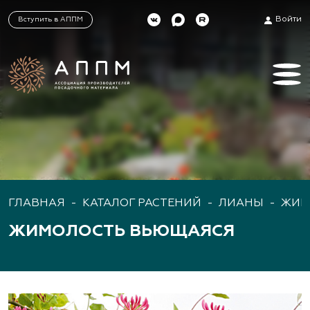
Войти
Вступить в АППМ
ГЛАВНАЯ
-
КАТАЛОГ РАСТЕНИЙ
-
ЛИАНЫ
-
ЖИМ
ЖИМОЛОСТЬ ВЬЮЩАЯСЯ