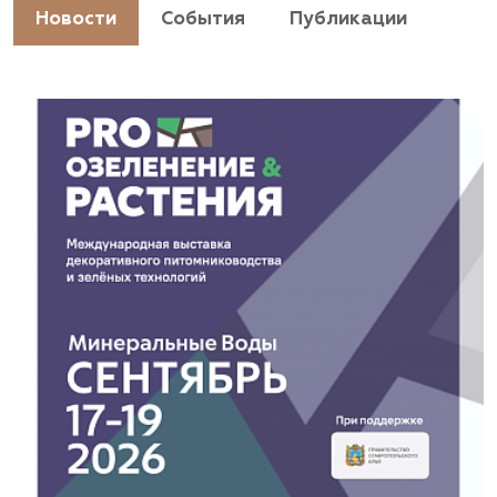
https://landshaftpro.com/
Новости
События
Публикации
АСТ, питомник
Владимирская область, Киржачский район, пос.
Знаменское
(929) 992-7100
https://astrussia.ru/
АСТ, питомник
Московская область, Каширский р-н, дер.
Барабаново
(929) 992-7100
pitomnik-kashira.ru