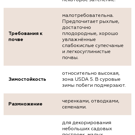
некоторое затенение.
малотребовательна.
Предпочитает рыхлые,
достаточно
Требования к
плодородные, хорошо
почве
увлажнённые
слабокислые супесчаные
и легкосуглинистые
почвы.
относительно высокая,
Зимостойкость
зона USDA 5. В суровые
зимы побеги подмерзают.
черенками, отводками,
Размножение
семенами.
для декорирования
небольших садовых