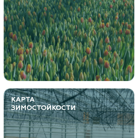
Zaxriddin Flower Plantation, питомник
Ташкентская область, Зангиатинский р-н, ул.
Канимаева, д. 9
«ЁЛЫ-ПАЛЫ», питомник декоративных
растений
Самарская область, с. Подстепки, ул.
Фермерская 14 А
(8482) 650 010
www.yoly-paly.ru
КАРТА
ЗИМОСТОЙКОСТИ
«ВЕНЕВ» питомник растений
Тульская область, Венёвский р-н, село
Борщевое, улица Лесная, д. 13