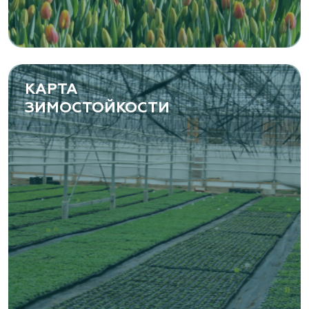
Самарская область, с. Подстепки, ул.
Фермерская 14 А
(8482) 650 010
www.yoly-paly.ru
КАРТА
ЗИМОСТОЙКОСТИ
«ВЕНЕВ» питомник растений
Тульская область, Венёвский р-н, село
Борщевое, улица Лесная, д. 13
8 963 224 87 99
https://www.venev1.ru/
«ВЕНЕВ» питомник растений
Тульская область, Венёвский р-н, село
Борщевое, улица Лесная, д. 13