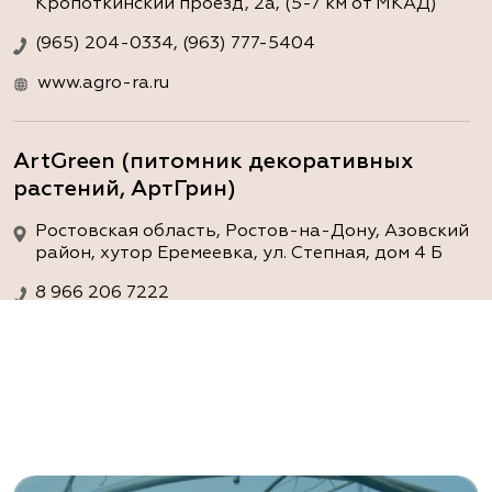
Кропоткинский проезд, 2а, (5-7 км от МКАД)
(965) 204-0334, (963) 777-5404
www.agro-ra.ru
ArtGreen (питомник декоративных
растений, АртГрин)
Ростовская область, Ростов-на-Дону, Азовский
район, хутор Еремеевка, ул. Степная, дом 4 Б
8 966 206 7222
www.art-green.ru
ArtGreen (питомник декоративных
растений, АртГрин)
Ростовская область, Ростов-на-Дону,