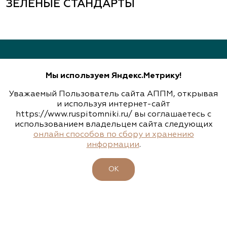
ЗЕЛЕНЫЕ СТАНДАРТЫ
участок
(343) 213-1385
www.art-landshaft.ru
Мы используем Яндекс.Метрику!
Арт-Ландшафт, садовые центры и
питомник растений
Уважаемый Пользователь сайта АППМ, открывая
НАШИ КОНТАКТЫ
и используя интернет-сайт
Свердловская область, Московский тракт 9 км.,
https://www.ruspitomniki.ru/ вы соглашаетесь с
143405, Московская область, г. Красногорск (МЦД 2 станция
дом 14
«Пенягино»), Ильинское шоссе, д. 1А, этаж 4, пом. 8.1
использованием владельцем сайта следующих
онлайн способов по сбору и хранению
(343) 213-1385
+7 495 197 66 53
информации
.
info@ruspitomniki.ru
www.art-landshaft.ru
ОК
Архангельский Сад
РАЗРАБОТКА САЙТА
Тульская область, Ясногорский р-н, с.
Архангельское
Узнавайте новости первыми