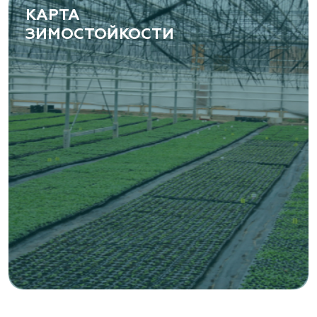
КАРТА
ЗИМОСТОЙКОСТИ
«ВЕНЕВ» питомник растений
Тульская область, Венёвский р-н, село
Борщевое, улица Лесная, д. 13
8 963 224 87 99
https://www.venev1.ru/
«ВЕНЕВ» питомник растений
Тульская область, Венёвский р-н, село
Борщевое, улица Лесная, д. 13
8 963 224 87 99
https://www.venev1.ru/