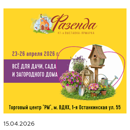
Москва, ш. Энтузиастов, д. 26 метро
Авиамоторная, далее 2 минуты пешком
(495) 133-1097
www.flos.ru
Агрофирма «Флос»
Московская область, г. Старая Купавна,
Акрихиновское шоссе, д. 10
(495) 133-1097
www.flos.ru
Агрофирма «Флос»
Московская область, Ногинский р-н
15.04.2026