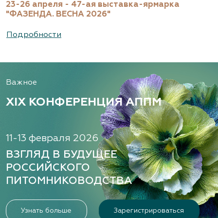
23-26 апреля - 47-ая выставка-ярмарка
(495) 133-1097
"ФАЗЕНДА. ВЕСНА 2026"
www.flos.ru
Подробности
Александровский питомник
декоративных растений, ООО
Важное
Рязанская область, ул. Урицкого, д. 24, литера
А, кабинет 14
XIX КОНФЕРЕНЦИЯ АППМ
(920) 988-2277, (491) 250-2152, (491) 228-9873
www.terradesign.pro
11-13 февраля 2026
ВЗГЛЯД В БУДУЩЕЕ
РОССИЙСКОГО
Алексеевская Дубрава, питомник
ПИТОМНИКОВОДСТВА
растений
Ленинградская область, Гатчинский р-н,
д.Малая Ивановка, дом 50
Узнать больше
Зарегистрироваться