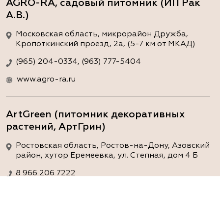
AGRO-RA, садовый питомник (ИП Рак
А.В.)
Московская область, микрорайон Дружба,
Кропоткинский проезд, 2а, (5-7 км от МКАД)
(965) 204-0334, (963) 777-5404
www.agro-ra.ru
ArtGreen (питомник декоративных
растений, АртГрин)
Ростовская область, Ростов-на-Дону, Азовский
район, хутор Еремеевка, ул. Степная, дом 4 Б
8 966 206 7222
www.art-green.ru