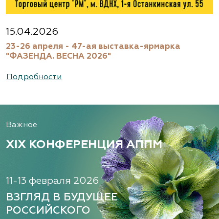
Агрофирма «Флос»
Московская область, Ногинский р-н
15.04.2026
23-26 апреля - 47-ая выставка-ярмарка
(495) 133-1097
"ФАЗЕНДА. ВЕСНА 2026"
www.flos.ru
Подробности
Александровский питомник
декоративных растений, ООО
Важное
Рязанская область, ул. Урицкого, д. 24, литера
А, кабинет 14
XIX КОНФЕРЕНЦИЯ АППМ
(920) 988-2277, (491) 250-2152, (491) 228-9873
www.terradesign.pro
11-13 февраля 2026
ВЗГЛЯД В БУДУЩЕЕ
РОССИЙСКОГО
Алексеевская Дубрава, питомник