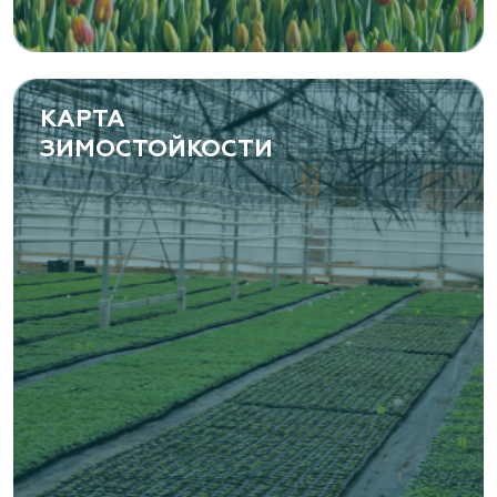
Фермерская 14 А
(8482) 650 010
www.yoly-paly.ru
КАРТА
ЗИМОСТОЙКОСТИ
«ВЕНЕВ» питомник растений
Тульская область, Венёвский р-н, село
Борщевое, улица Лесная, д. 13
8 963 224 87 99
https://www.venev1.ru/
«ВЕНЕВ» питомник растений
Тульская область, Венёвский р-н, село
Борщевое, улица Лесная, д. 13
8 963 224 87 99