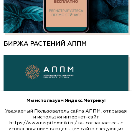
растений
Санкт-Петербург, Лахта-Ольгино, Угол
Лахтинского проспекта и Приморской улицы
(812) 303-0330
БИРЖА РАСТЕНИЙ АППМ
http://a-dubrava.ru
Аллея, питомник-садовый центр
Нижегородская область, сп Новинки, ул.
Центральная, д. 18, лит. А
8 (831) 230-47-47, 8 (831) 230-82-92, 8 (920) 251-
94-94
Мы используем Яндекс.Метрику!
www.alleyann.ru
Уважаемый Пользователь сайта АППМ, открывая
и используя интернет-сайт
https://www.ruspitomniki.ru/ вы соглашаетесь с
использованием владельцем сайта следующих
Арт-Ландшафт, садовые центры и