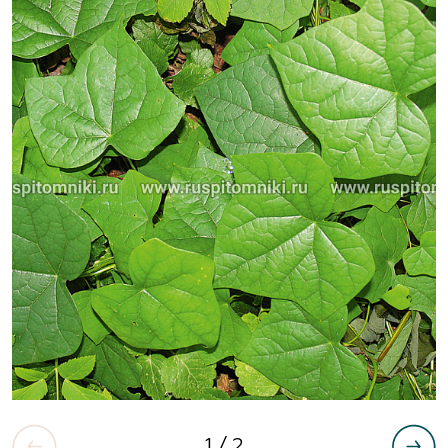
1
/ 2