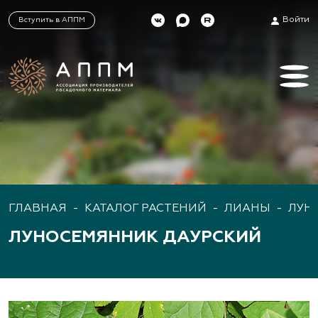
Войти
Вступить в АППМ
ГЛАВНАЯ
-
КАТАЛОГ РАСТЕНИЙ
-
ЛИАНЫ
-
ЛУН
ЛУНОСЕМЯННИК ДАУРСКИЙ