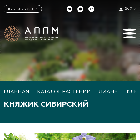
Войти
Вступить в АППМ
ГЛАВНАЯ
-
КАТАЛОГ РАСТЕНИЙ
-
ЛИАНЫ
-
КЛЕ
КНЯЖИК СИБИРСКИЙ