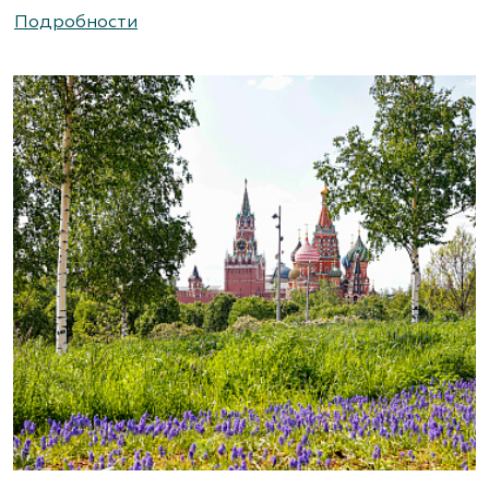
Подробности
https://www.abies-landshaft.ru/
АгроСАД, Питомник, ЗАО Агрофирма
«Нива»
Московская область, ул. Алексеевская, д. 1.
Съезд на 16-м км МКАД.
(495) 663-3888
www.agrogarden.ru
Агрофирма «Современный
декоративный питомник»
Московская область, Раменский р-н,
ул.Новошоссейная, д 7а/1