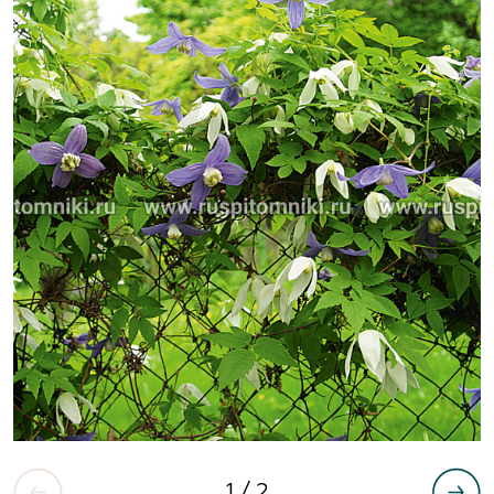
1
/ 2