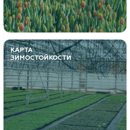
растений
Самарская область, с. Подстепки, ул.
Фермерская 14 А
(8482) 650 010
www.yoly-paly.ru
КАРТА
ЗИМОСТОЙКОСТИ
«ВЕНЕВ» питомник растений
Тульская область, Венёвский р-н, село
Борщевое, улица Лесная, д. 13
8 963 224 87 99
https://www.venev1.ru/
«ВЕНЕВ» питомник растений