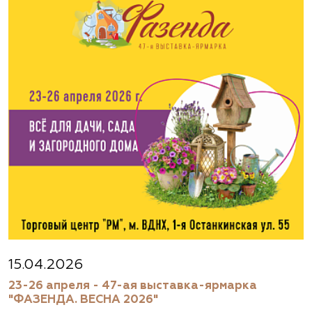
(495) 133-1097
www.flos.ru
Агрофирма «Флос»
Московская область, г. Старая Купавна,
Акрихиновское шоссе, д. 10
(495) 133-1097
www.flos.ru
Агрофирма «Флос»
Московская область, Ногинский р-н
15.04.2026
23-26 апреля - 47-ая выставка-ярмарка
(495) 133-1097
"ФАЗЕНДА. ВЕСНА 2026"