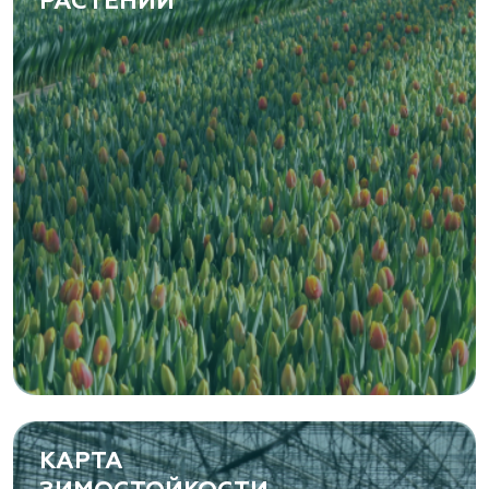
РАСТЕНИЙ
www.vetki.biz
Zaxriddin Flower Plantation, питомник
Ташкентская область, Зангиатинский р-н, ул.
Канимаева, д. 9
«ЁЛЫ-ПАЛЫ», питомник декоративных
растений
Самарская область, с. Подстепки, ул.
Фермерская 14 А
(8482) 650 010
www.yoly-paly.ru
КАРТА