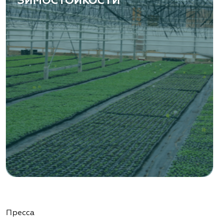
ЗИМОСТОЙКОСТИ
«ВЕНЕВ» питомник растений
Тульская область, Венёвский р-н, село
Борщевое, улица Лесная, д. 13
8 963 224 87 99
https://www.venev1.ru/
«ВЕНЕВ» питомник растений
Тульская область, Венёвский р-н, село
Борщевое, улица Лесная, д. 13
8 963 224 87 99
https://www.venev1.ru/
«Ландшафт Про Геленджик»
Пресса