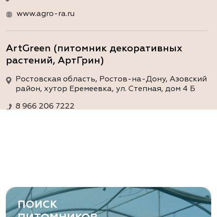
www.agro-ra.ru
ArtGreen (питомник декоративных
растений, АртГрин)
Ростовская область, Ростов-на-Дону, Азовский
район, хутор Еремеевка, ул. Степная, дом 4 Б
8 966 206 7222
www.art-green.ru
ArtGreen (питомник декоративных
растений, АртГрин)
Ростовская область, Ростов-на-Дону,
Левобережная ул, дом № 37
ПОИСК
8 966 206 7222