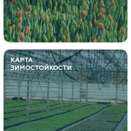
«ЁЛЫ-ПАЛЫ», питомник декоративных
растений
Самарская область, с. Подстепки, ул.
Фермерская 14 А
(8482) 650 010
www.yoly-paly.ru
КАРТА
ЗИМОСТОЙКОСТИ
«ВЕНЕВ» питомник растений
Тульская область, Венёвский р-н, село
Борщевое, улица Лесная, д. 13
8 963 224 87 99
https://www.venev1.ru/