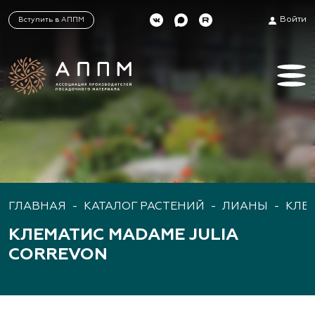
Войти
Вступить в АППМ
ГЛАВНАЯ
-
КАТАЛОГ РАСТЕНИЙ
-
ЛИАНЫ
-
КЛЕ
КЛЕМАТИС MADAME JULIA
CORREVON