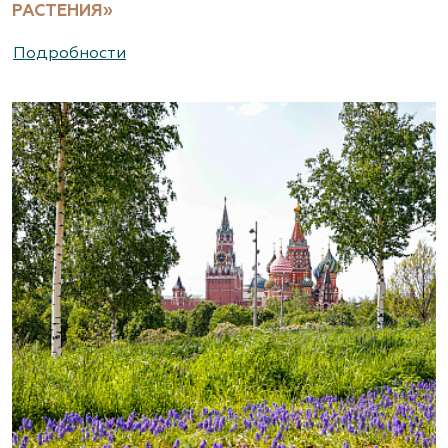
РАСТЕНИЯ»
(495) 786-44-08, (495) 822-37-47
Подробности
https://www.abies-landshaft.ru/
АгроСАД, Питомник, ЗАО Агрофирма
«Нива»
Московская область, ул. Алексеевская, д. 1.
Съезд на 16-м км МКАД.
(495) 663-3888
www.agrogarden.ru
Агрофирма «Современный
декоративный питомник»
Московская область, Раменский р-н,