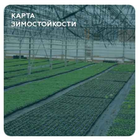
www.yoly-paly.ru
КАРТА
ЗИМОСТОЙКОСТИ
«ВЕНЕВ» питомник растений
Тульская область, Венёвский р-н, село
Борщевое, улица Лесная, д. 13
8 963 224 87 99
https://www.venev1.ru/
«ВЕНЕВ» питомник растений
Тульская область, Венёвский р-н, село
Борщевое, улица Лесная, д. 13
8 963 224 87 99
https://www.venev1.ru/