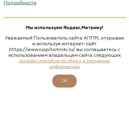
Агрофирма «Флос»
Подробности
Москва, ш. Энтузиастов, д. 26 метро
Авиамоторная, далее 2 минуты пешком
Мы используем Яндекс.Метрику!
(495) 133-1097
Уважаемый Пользователь сайта АППМ, открывая
www.flos.ru
и используя интернет-сайт
https://www.ruspitomniki.ru/ вы соглашаетесь с
использованием владельцем сайта следующих
Агрофирма «Флос»
онлайн способов по сбору и хранению
информации
.
Московская область, г. Старая Купавна,
Акрихиновское шоссе, д. 10
ОК
(495) 133-1097
www.flos.ru
Агрофирма «Флос»