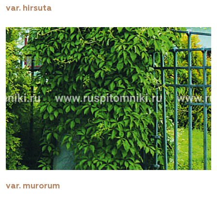
var. hirsutа
var. murorum