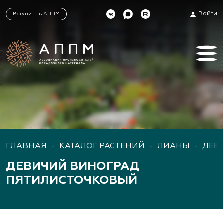
Войти
Вступить в АППМ
ГЛАВНАЯ
-
КАТАЛОГ РАСТЕНИЙ
-
ЛИАНЫ
-
ДЕВ
ДЕВИЧИЙ ВИНОГРАД
ПЯТИЛИСТОЧКОВЫЙ