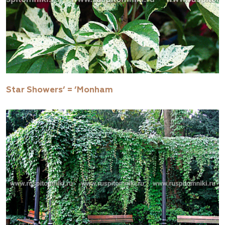
Star Showers’ = ’Monham