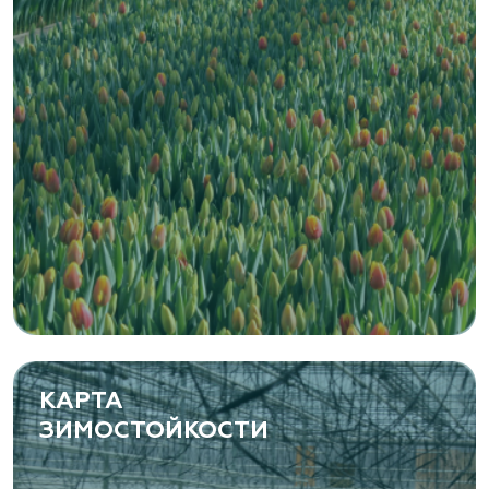
Zaxriddin Flower Plantation, питомник
Ташкентская область, Зангиатинский р-н, ул.
Канимаева, д. 9
«ЁЛЫ-ПАЛЫ», питомник декоративных
растений
Самарская область, с. Подстепки, ул.
Фермерская 14 А
(8482) 650 010
www.yoly-paly.ru
КАРТА
ЗИМОСТОЙКОСТИ
«ВЕНЕВ» питомник растений
Тульская область, Венёвский р-н, село