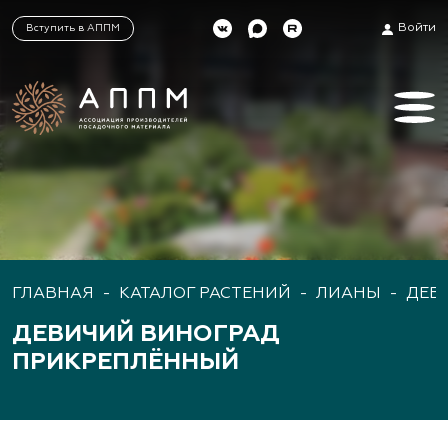
Войти
Вступить в АППМ
ГЛАВНАЯ
-
КАТАЛОГ РАСТЕНИЙ
-
ЛИАНЫ
-
ДЕВ
ДЕВИЧИЙ ВИНОГРАД
ПРИКРЕПЛЁННЫЙ