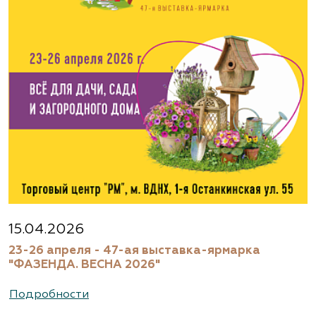
www.flos.ru
Агрофирма «Флос»
Московская область, г. Старая Купавна,
Акрихиновское шоссе, д. 10
(495) 133-1097
www.flos.ru
Агрофирма «Флос»
Московская область, Ногинский р-н
15.04.2026
23-26 апреля - 47-ая выставка-ярмарка
(495) 133-1097
"ФАЗЕНДА. ВЕСНА 2026"
www.flos.ru
Подробности