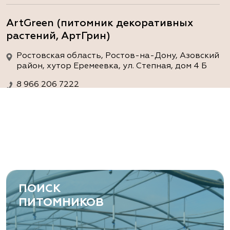
ArtGreen (питомник декоративных
растений, АртГрин)
Ростовская область, Ростов-на-Дону, Азовский
район, хутор Еремеевка, ул. Степная, дом 4 Б
8 966 206 7222
www.art-green.ru
ArtGreen (питомник декоративных
растений, АртГрин)
Ростовская область, Ростов-на-Дону,
Левобережная ул, дом № 37
ПОИСК
8 966 206 7222
ПИТОМНИКОВ
www.art-green.ru