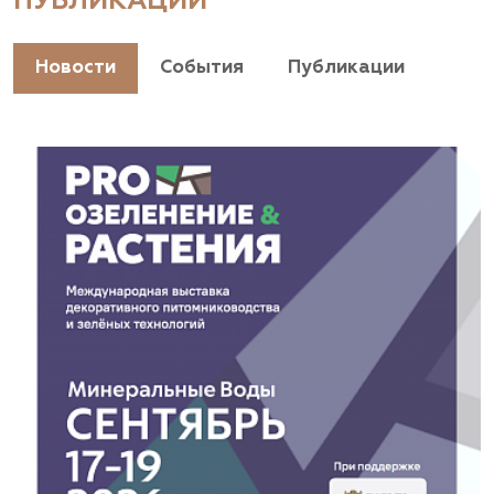
ПУБЛИКАЦИИ
+7(928) 044-45-94
https://landshaftpro.com/
Новости
События
Публикации
АСТ, питомник
Владимирская область, Киржачский район, пос.
Знаменское
(929) 992-7100
https://astrussia.ru/
АСТ, питомник
Московская область, Каширский р-н, дер.
Барабаново
(929) 992-7100