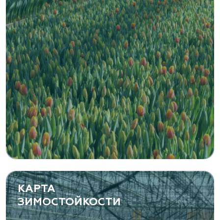
Zaxriddin Flower Plantation, питомник
Ташкентская область, Зангиатинский р-н, ул.
Канимаева, д. 9
«ЁЛЫ-ПАЛЫ», питомник декоративных
растений
Самарская область, с. Подстепки, ул.
Фермерская 14 А
(8482) 650 010
www.yoly-paly.ru
КАРТА
ЗИМОСТОЙКОСТИ
«ВЕНЕВ» питомник растений