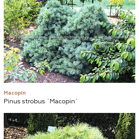
Macopin
Pinus strobus `Macopin`