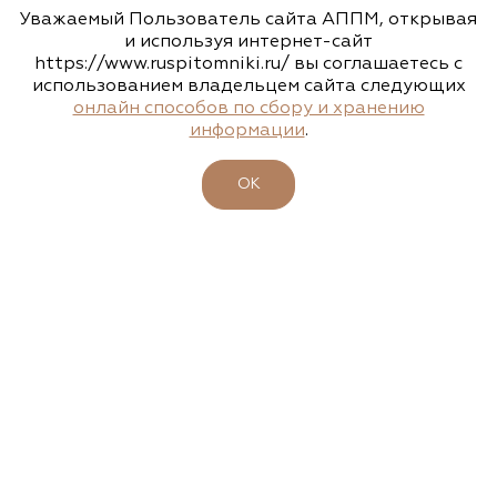
Уважаемый Пользователь сайта АППМ, открывая
www.flos.ru
и используя интернет-сайт
https://www.ruspitomniki.ru/ вы соглашаетесь с
использованием владельцем сайта следующих
Агрофирма «Флос»
онлайн способов по сбору и хранению
информации
.
Московская область, г. Старая Купавна,
Акрихиновское шоссе, д. 10
ОК
(495) 133-1097
www.flos.ru
Агрофирма «Флос»
Московская область, Ногинский р-н
15.04.2026
23-26 апреля - 47-ая выставка-ярмарка
(495) 133-1097
"ФАЗЕНДА. ВЕСНА 2026"
www.flos.ru
Подробности