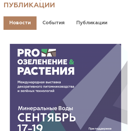
ПУБЛИКАЦИИ
+7(928) 044-45-94
https://landshaftpro.com/
Новости
События
Публикации
АСТ, питомник
Владимирская область, Киржачский район, пос.
Знаменское
(929) 992-7100
https://astrussia.ru/
АСТ, питомник
Московская область, Каширский р-н, дер.
Барабаново
(929) 992-7100