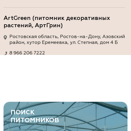
ArtGreen (питомник декоративных
растений, АртГрин)
Ростовская область, Ростов-на-Дону, Азовский
район, хутор Еремеевка, ул. Степная, дом 4 Б
8 966 206 7222
www.art-green.ru
ArtGreen (питомник декоративных
растений, АртГрин)
Ростовская область, Ростов-на-Дону,
Левобережная ул, дом № 37
ПОИСК
8 966 206 7222
ПИТОМНИКОВ
www.art-green.ru