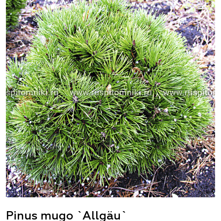
Pinus mugo `Allgäu`