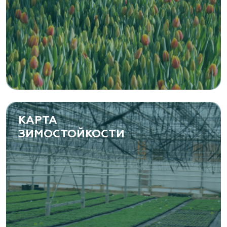
«ЁЛЫ-ПАЛЫ», питомник декоративных
растений
Самарская область, с. Подстепки, ул.
Фермерская 14 А
(8482) 650 010
www.yoly-paly.ru
КАРТА
ЗИМОСТОЙКОСТИ
«ВЕНЕВ» питомник растений
Тульская область, Венёвский р-н, село
Борщевое, улица Лесная, д. 13
8 963 224 87 99
https://www.venev1.ru/