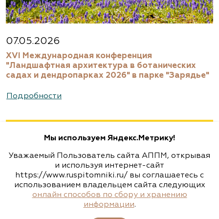
Московская область, Раменский р-н,
ул.Новошоссейная, д 7а/1
8 (916) 522 62 85, 8 (909) 935 1077, 8 (495) 768
07.05.2026
5666
XVI Международная конференция
www.biotop.ru
"Ландшафтная архитектура в ботанических
садах и дендропарках 2026" в парке "Зарядье"
Агрофирма «Флос»
Подробности
Москва, ш. Энтузиастов, д. 26 метро
Авиамоторная, далее 2 минуты пешком
Мы используем Яндекс.Метрику!
(495) 133-1097
Уважаемый Пользователь сайта АППМ, открывая
www.flos.ru
и используя интернет-сайт
https://www.ruspitomniki.ru/ вы соглашаетесь с
использованием владельцем сайта следующих
Агрофирма «Флос»
онлайн способов по сбору и хранению
информации
.
Московская область, г. Старая Купавна,