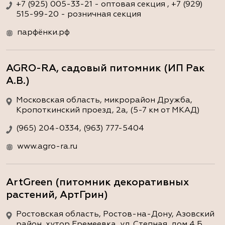
+7 (925) 005-33-21 - оптовая секция , +7 (929)
515-99-20 - розничная секция
парфёнки.рф
AGRO-RA, садовый питомник (ИП Рак
А.В.)
Московская область, микрорайон Дружба,
Кропоткинский проезд, 2а, (5-7 км от МКАД)
(965) 204-0334, (963) 777-5404
www.agro-ra.ru
ArtGreen (питомник декоративных
растений, АртГрин)
Ростовская область, Ростов-на-Дону, Азовский
район, хутор Еремеевка, ул. Степная, дом 4 Б