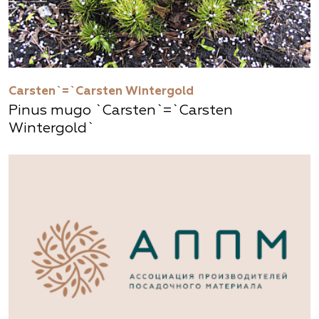
Carsten`=`Carsten Wintergold
Pinus mugo `Carsten`=`Carsten
Wintergold`