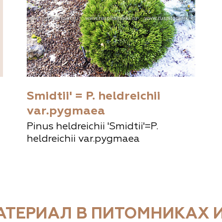
Smidtii' = P. heldreichii
var.pygmaea
Pinus heldreichii 'Smidtii'=P.
heldreichii var.pygmaea
ТЕРИАЛ В ПИТОМНИКАХ И