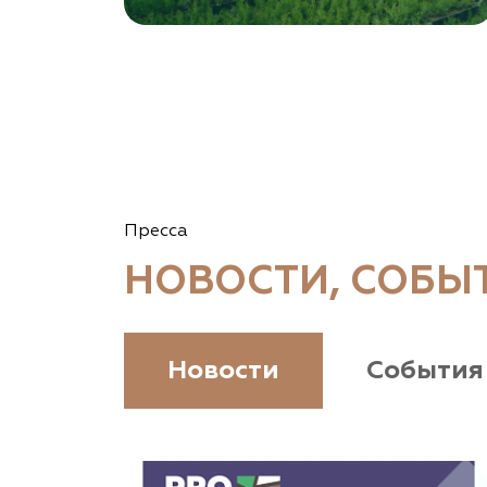
Томская область, Томский р-н, посёлок
Ветеран-4, СНТ Снабженец
(903) 955-9420
garden-group.pro/pitomnik-rastenij
Vetki.biz Питомник Nevelskih
Гомельская область, Гомельский р-н, с/с
Пресса
Прибытковский, д. Климовка, ул. Совхозная 2-я,
д. 81
НОВОСТИ, СОБЫ
(926) 411-4727, (375) 291-775159
www.vetki.biz
Новости
События
Zaxriddin Flower Plantation, питомник
Ташкентская область, Зангиатинский р-н, ул.