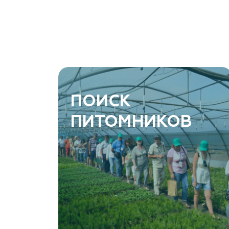
Ростовская область, Ростов-на-Дону, Азовский
район, хутор Еремеевка, ул. Степная, дом 4 Б
8 966 206 7222
www.art-green.ru
ArtGreen (питомник декоративных
ПОИСК
растений, АртГрин)
ПИТОМНИКОВ
Ростовская область, Ростов-на-Дону,
Левобережная ул, дом № 37
8 966 206 7222
www.art-green.ru
Garden Group, ООО «Девелопмент Груп»