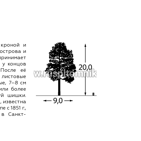
ам ассоциации
 кроной и
уострова и
принимает
 у концов
 После её
 листовые
е, 7–8 см
или более
уй шишки.
 известна
 с 1851 г.,
 в Санкт-