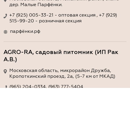
дер. Малые Парфёнки.
+7 (925) 005-33-21 - оптовая секция , +7 (929)
515-99-20 - розничная секция
парфёнки.рф
AGRO-RA, садовый питомник (ИП Рак
А.В.)
Московская область, микрорайон Дружба,
Кропоткинский проезд, 2а, (5-7 км от МКАД)
(965) 204-0334, (963) 777-5404
www.agro-ra.ru
ArtGreen (питомник декоративных
растений, АртГрин)