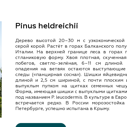
документы
Член
ы
дателям
льные
Pinus heldreichii
вительства
Дерево высотой 20–30 м с узкоконической
серой корой. Растёт в горах Балканского пол
Италии. На верхней границе леса в горах 
стланиковую форму. Хвоя плотная, скученная
побегов, светло-зелёная, 6–11 см длиной.
опадения на ветвях остаются выступающие
следы («панцирная сосна»). Шишки яйцевидны
длиной и 2,5 см шириной, с почти плоским 
выпуклым пупком на щитках семенных чеш
Форма, имеющая шишки с выпуклыми щитками,
под названием P. leucodermis. В культуре в Европе
встречается редко. В России морозостойка
Петербурге, успешно испытана в Крыму.