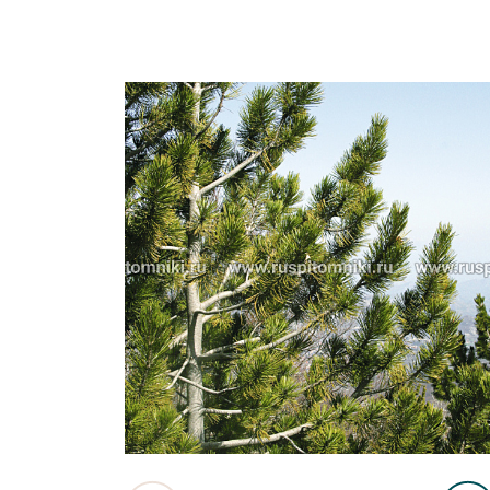
Важные 
Наград
Рекламо
Региона
предста