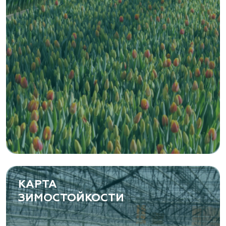
Zaxriddin Flower Plantation, питомник
Ташкентская область, Зангиатинский р-н, ул.
Канимаева, д. 9
«ЁЛЫ-ПАЛЫ», питомник декоративных
растений
Самарская область, с. Подстепки, ул.
Фермерская 14 А
(8482) 650 010
www.yoly-paly.ru
КАРТА
ЗИМОСТОЙКОСТИ
«ВЕНЕВ» питомник растений
Тульская область, Венёвский р-н, село