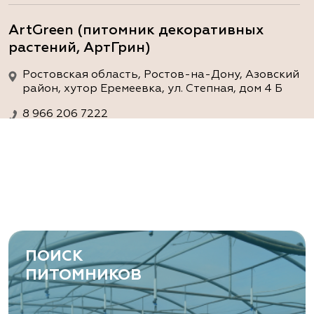
ArtGreen (питомник декоративных
растений, АртГрин)
Ростовская область, Ростов-на-Дону, Азовский
район, хутор Еремеевка, ул. Степная, дом 4 Б
8 966 206 7222
www.art-green.ru
ArtGreen (питомник декоративных
растений, АртГрин)
Ростовская область, Ростов-на-Дону,
Левобережная ул, дом № 37
ПОИСК
8 966 206 7222
ПИТОМНИКОВ
www.art-green.ru