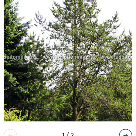
1
/ 2