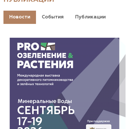
+7(928) 044-45-94
https://landshaftpro.com/
Новости
События
Публикации
АСТ, питомник
Владимирская область, Киржачский район, пос.
Знаменское
(929) 992-7100
https://astrussia.ru/
АСТ, питомник
Московская область, Каширский р-н, дер.
Барабаново
(929) 992-7100