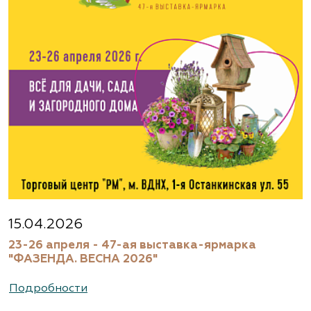
www.flos.ru
Агрофирма «Флос»
Московская область, г. Старая Купавна,
Акрихиновское шоссе, д. 10
(495) 133-1097
www.flos.ru
Агрофирма «Флос»
Московская область, Ногинский р-н
15.04.2026
23-26 апреля - 47-ая выставка-ярмарка
(495) 133-1097
"ФАЗЕНДА. ВЕСНА 2026"
www.flos.ru
Подробности