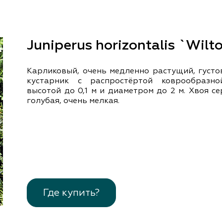
документы
Член
ы
дателям
льные
Juniperus horizontalis `Wilto
вительства
Карликовый, очень медленно растущий, густо
кустарник с распростёртой коврообразн
высотой до 0,1 м и диаметром до 2 м. Хвоя с
голубая, очень мелкая.
Где купить?