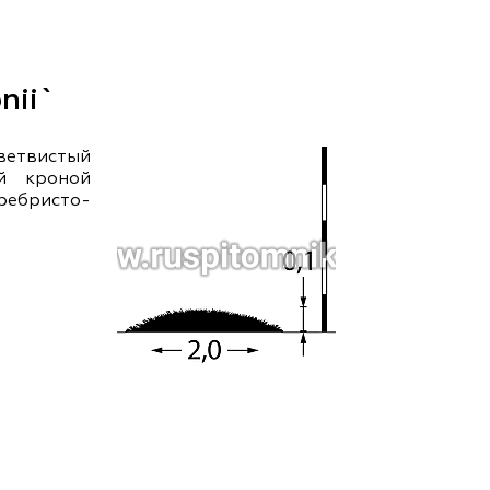
ам ассоциации
nii`
ветвистый
ой кроной
еребристо-