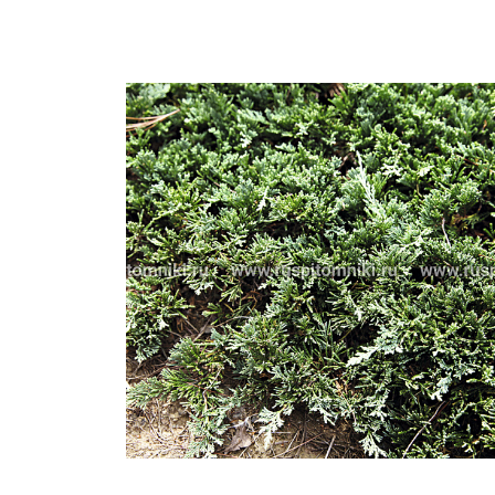
Важные 
Наград
Рекламо
Региона
предста