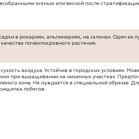
есобранными осенью или весной после стратификации
садки в рокариях, альпинариях, на склонах. Один из
 качестве почвопокровного растения.
 сухость воздуха. Устойчив в городских условиях. Мо
енно при выращивании на низинных участках. Предпоч
ляного кома. Не нуждается в специальной обрезке. Д
рищипка побегов.