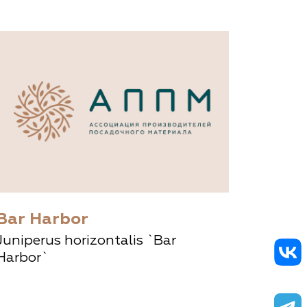
Bar Harbor
Juniperus horizontalis `Bar
Harbor`