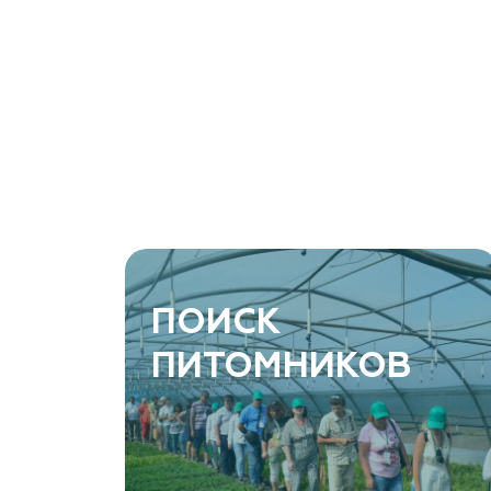
ArtGreen (питомник декоративных
растений, АртГрин)
Ростовская область, Ростов-на-Дону, Азовский
район, хутор Еремеевка, ул. Степная, дом 4 Б
8 966 206 7222
www.art-green.ru
ArtGreen (питомник декоративных
ПОИСК
растений, АртГрин)
ПИТОМНИКОВ
Ростовская область, Ростов-на-Дону,
Левобережная ул, дом № 37
8 966 206 7222
www.art-green.ru