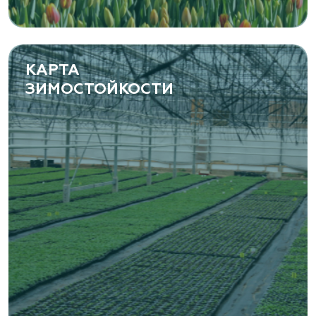
(8482) 650 010
www.yoly-paly.ru
КАРТА
ЗИМОСТОЙКОСТИ
«ВЕНЕВ» питомник растений
Тульская область, Венёвский р-н, село
Борщевое, улица Лесная, д. 13
8 963 224 87 99
https://www.venev1.ru/
«ВЕНЕВ» питомник растений
Тульская область, Венёвский р-н, село
Борщевое, улица Лесная, д. 13
8 963 224 87 99