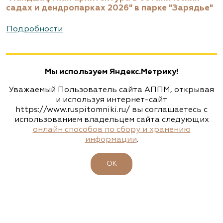
садах и дендропарках 2026" в парке "Зарядье"
Агрофирма «Флос»
Подробности
Москва, ш. Энтузиастов, д. 26 метро
Авиамоторная, далее 2 минуты пешком
Мы используем Яндекс.Метрику!
(495) 133-1097
Уважаемый Пользователь сайта АППМ, открывая
www.flos.ru
и используя интернет-сайт
https://www.ruspitomniki.ru/ вы соглашаетесь с
использованием владельцем сайта следующих
Агрофирма «Флос»
онлайн способов по сбору и хранению
информации
.
Московская область, г. Старая Купавна,
Акрихиновское шоссе, д. 10
ОК
(495) 133-1097
www.flos.ru