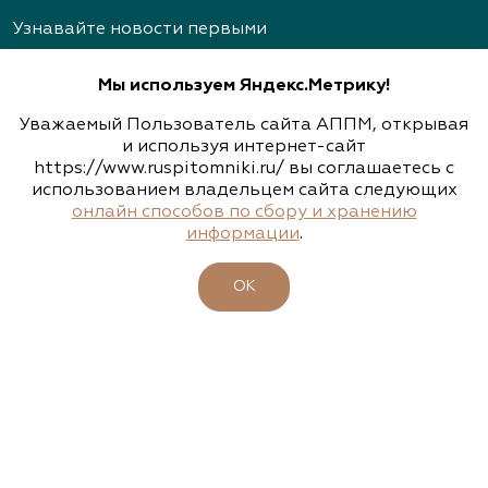
Тульская область, Ясногорский р-н, с.
Архангельское
Узнавайте новости первыми
(926) 030-3602, (926) 030-3604
Мы используем Яндекс.Метрику!
Уважаемый Пользователь сайта АППМ, открывая
Архиленд, питомник растений
и используя интернет-сайт
https://www.ruspitomniki.ru/ вы соглашаетесь с
Подписаться
Нижегородская область, пр. Гагарина, д.101, оф.
использованием владельцем сайта следующих
2
онлайн способов по сбору и хранению
информации
.
(831) 466-1526, (831) 466-3867, (910) 793-1401
ОБ АССОЦИАЦИИ
www.archiland.biz
,
ОК
ПИТОМНИКИ
https://www.youtube.com/channel/UChIXeIEY8vP
7gp32JxGXsyA
УЧАСТНИКИ
БИРЖА РАСТЕНИЙ
Архиленд, питомник растений
БИЗНЕС-ШКОЛА
Нижегородская область, Нижегородская
КЛУБ ЗЕЛЕНЫХ ПУТЕШЕСТВИЙ
область, Богородский р-н, дер. Березовка, ул.