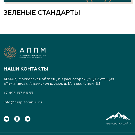
Свердловская область, Екатеринбург,
Широкореченское лесничество, Чусовской
ЗЕЛЕНЫЕ СТАНДАРТЫ
участок
(343) 213-1385
www.art-landshaft.ru
Арт-Ландшафт, садовые центры и
питомник растений
НАШИ КОНТАКТЫ
Свердловская область, Московский тракт 9 км.,
143405, Московская область, г. Красногорск (МЦД 2 станция
дом 14
«Пенягино»), Ильинское шоссе, д. 1А, этаж 4, пом. 8.1
(343) 213-1385
+7 495 197 66 53
info@ruspitomniki.ru
www.art-landshaft.ru
Архангельский Сад
РАЗРАБОТКА САЙТА