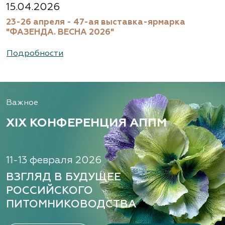
Московская область, Ногинский р-н
15.04.2026
23-26 апреля - 47-ая выставка-ярмарка
(495) 133-1097
"ФАЗЕНДА. ВЕСНА 2026"
www.flos.ru
Подробности
Александровский питомник
декоративных растений, ООО
Важное
Рязанская область, ул. Урицкого, д. 24, литера
А, кабинет 14
XIX КОНФЕРЕНЦИЯ АППМ
(920) 988-2277, (491) 250-2152, (491) 228-9873
www.terradesign.pro
11-13 февраля 2026
ВЗГЛЯД В БУДУЩЕЕ
РОССИЙСКОГО
Алексеевская Дубрава, питомник
ПИТОМНИКОВОДСТВА
растений
Ленинградская область, Гатчинский р-н,