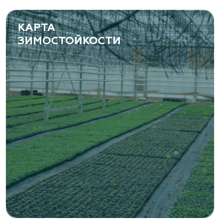
www.yoly-paly.ru
КАРТА
ЗИМОСТОЙКОСТИ
«ВЕНЕВ» питомник растений
Тульская область, Венёвский р-н, село
Борщевое, улица Лесная, д. 13
8 963 224 87 99
https://www.venev1.ru/
«ВЕНЕВ» питомник растений
Тульская область, Венёвский р-н, село
Борщевое, улица Лесная, д. 13
8 963 224 87 99
https://www.venev1.ru/