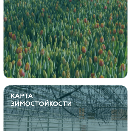
Zaxriddin Flower Plantation, питомник
Ташкентская область, Зангиатинский р-н, ул.
Канимаева, д. 9
«ЁЛЫ-ПАЛЫ», питомник декоративных
растений
Самарская область, с. Подстепки, ул.
Фермерская 14 А
(8482) 650 010
www.yoly-paly.ru
КАРТА
ЗИМОСТОЙКОСТИ
«ВЕНЕВ» питомник растений
Тульская область, Венёвский р-н, село
Борщевое, улица Лесная, д. 13