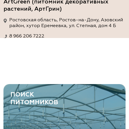
ArtGreen (питомник декоративных
растений, АртГрин)
Ростовская область, Ростов-на-Дону, Азовский
район, хутор Еремеевка, ул. Степная, дом 4 Б
8 966 206 7222
www.art-green.ru
ArtGreen (питомник декоративных
растений, АртГрин)
Ростовская область, Ростов-на-Дону,
Левобережная ул, дом № 37
ПОИСК
8 966 206 7222
ПИТОМНИКОВ
www.art-green.ru