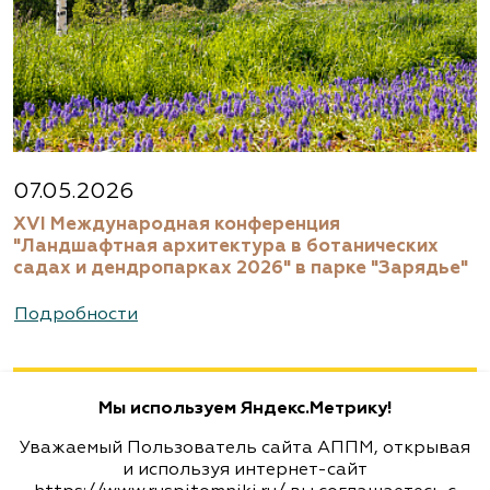
Агрофирма «Современный
декоративный питомник»
Московская область, Раменский р-н,
ул.Новошоссейная, д 7а/1
8 (916) 522 62 85, 8 (909) 935 1077, 8 (495) 768
07.05.2026
5666
XVI Международная конференция
www.biotop.ru
"Ландшафтная архитектура в ботанических
садах и дендропарках 2026" в парке "Зарядье"
Агрофирма «Флос»
Подробности
Москва, ш. Энтузиастов, д. 26 метро
Авиамоторная, далее 2 минуты пешком
Мы используем Яндекс.Метрику!
(495) 133-1097
Уважаемый Пользователь сайта АППМ, открывая
www.flos.ru
и используя интернет-сайт