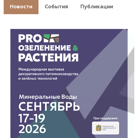
https://landshaftpro.com/
Новости
События
Публикации
АСТ, питомник
Владимирская область, Киржачский район, пос.
Знаменское
(929) 992-7100
https://astrussia.ru/
АСТ, питомник
Московская область, Каширский р-н, дер.
Барабаново
(929) 992-7100
pitomnik-kashira.ru