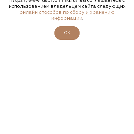
https://www.ruspitomniki.ru/ вы соглашаетесь с
использованием владельцем сайта следующих
Агрофирма «Флос»
онлайн способов по сбору и хранению
информации
.
Московская область, г. Старая Купавна,
Акрихиновское шоссе, д. 10
ОК
(495) 133-1097
www.flos.ru
Агрофирма «Флос»
Московская область, Ногинский р-н
15.04.2026
23-26 апреля - 47-ая выставка-ярмарка
(495) 133-1097
"ФАЗЕНДА. ВЕСНА 2026"
www.flos.ru
Подробности
Александровский питомник