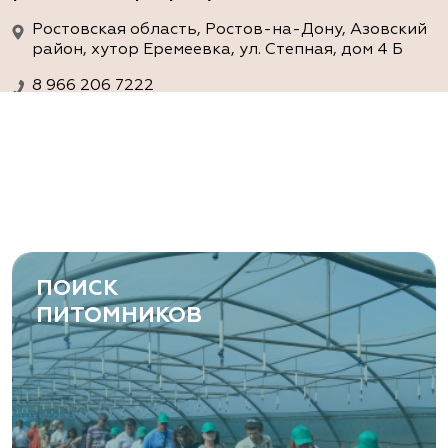
Ростовская область, Ростов-на-Дону, Азовский
район, хутор Еремеевка, ул. Степная, дом 4 Б
8 966 206 7222
www.art-green.ru
ArtGreen (питомник декоративных
растений, АртГрин)
Ростовская область, Ростов-на-Дону,
Левобережная ул, дом № 37
ПОИСК
8 966 206 7222
ПИТОМНИКОВ
www.art-green.ru
Garden Group, ООО «Девелопмент
Груп»