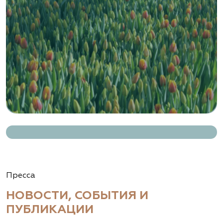
Ташкентская область, Зангиатинский р-н, ул.
Канимаева, д. 9
«ЁЛЫ-ПАЛЫ», питомник декоративных
растений
Самарская область, с. Подстепки, ул.
Фермерская 14 А
(8482) 650 010
www.yoly-paly.ru
КАРТА
ЗИМОСТОЙКОСТИ
«ВЕНЕВ» питомник растений
Тульская область, Венёвский р-н, село
Борщевое, улица Лесная, д. 13
8 963 224 87 99