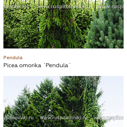
Pendula
Picea omorika `Pendula`