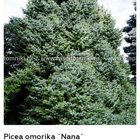
Picea omorika `Nana`