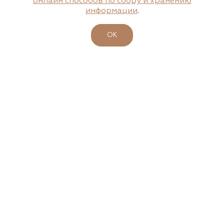
Агрофирма «Флос»
онлайн способов по сбору и хранению
информации
.
Московская область, г. Старая Купавна,
Акрихиновское шоссе, д. 10
ОК
(495) 133-1097
www.flos.ru
Агрофирма «Флос»
Московская область, Ногинский р-н
15.04.2026
23-26 апреля - 47-ая выставка-ярмарка
(495) 133-1097
"ФАЗЕНДА. ВЕСНА 2026"
www.flos.ru
Подробности
Александровский питомник
декоративных растений, ООО
Важное