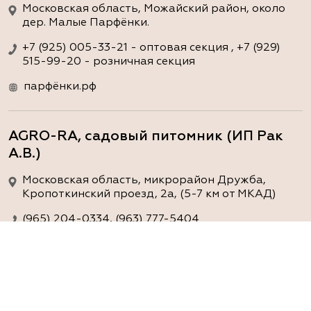
Московская область, Можайский район, около
дер. Малые Парфёнки.
+7 (925) 005-33-21 - оптовая секция , +7 (929)
515-99-20 - розничная секция
парфёнки.рф
AGRO-RA, садовый питомник (ИП Рак
А.В.)
Московская область, микрорайон Дружба,
Кропоткинский проезд, 2а, (5-7 км от МКАД)
(965) 204-0334, (963) 777-5404
www.agro-ra.ru
ArtGreen (питомник декоративных
растений, АртГрин)