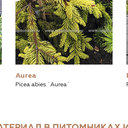
Aurea
Picea abies `Aurea`