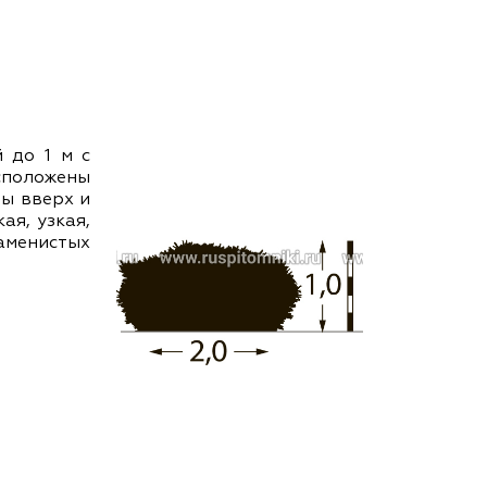
ам ассоциации
 до 1 м с
сположены
ны вверх и
ая, узкая,
каменистых