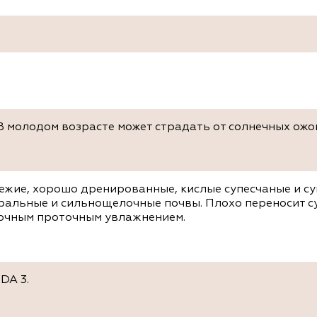
В молодом возрасте может страдать от солнечных ожо
ежие, хорошо дренированные, кислые супесчаные и су
тральные и сильнощелочные почвы. Плохо переносит с
точным проточным увлажнением.
DA 3.