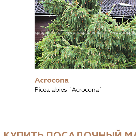
Acrocona
Picea abies `Acrocona`