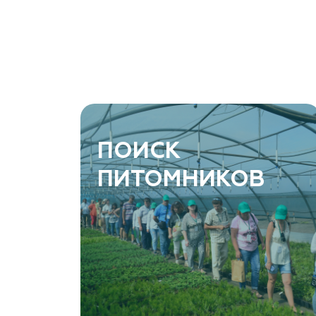
Ростовская область, Ростов-на-Дону, Азовский
район, хутор Еремеевка, ул. Степная, дом 4 Б
8 966 206 7222
www.art-green.ru
ArtGreen (питомник декоративных
ПОИСК
растений, АртГрин)
ПИТОМНИКОВ
Ростовская область, Ростов-на-Дону,
Левобережная ул, дом № 37
8 966 206 7222
www.art-green.ru
Garden Group, ООО «Девелопмент Груп»