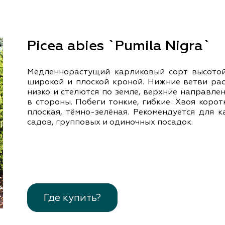
документы
Член
ы
дателям
льные
Picea abies `Pumila Nigra`
вительства
Медленнорастущий карликовый сорт высотой
широкой и плоской кроной. Нижние ветви ра
низко и стелются по земле, верхние направле
в стороны. Побеги тонкие, гибкие. Хвоя коротк
плоская, тёмно-зелёная. Рекомендуется для 
садов, групповых и одиночных посадок.
Где купить?