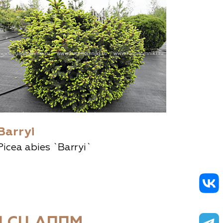
Barryi
Picea abies `Barryi`