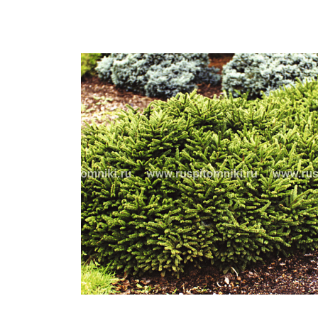
Важные 
Наград
Рекламо
Региона
предста