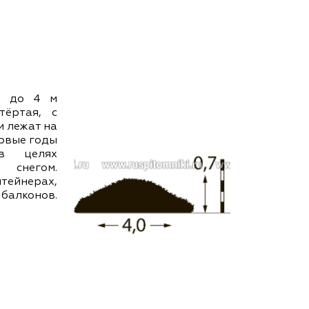
ам ассоциации
 и до 4 м
тёртая, с
и лежат на
ервые годы
в целях
снегом.
ейнерах,
алконов.