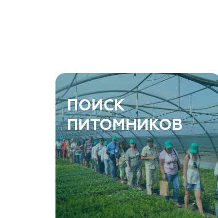
растений, АртГрин)
Ростовская область, Ростов-на-Дону, Азовский
район, хутор Еремеевка, ул. Степная, дом 4 Б
8 966 206 7222
www.art-green.ru
ArtGreen (питомник декоративных
ПОИСК
растений, АртГрин)
ПИТОМНИКОВ
Ростовская область, Ростов-на-Дону,
Левобережная ул, дом № 37
8 966 206 7222
www.art-green.ru
Garden Group, ООО «Девелопмент Груп»