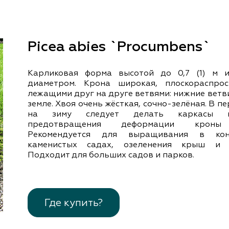
документы
Член
ы
дателям
льные
Picea abies `Procumbens`
вительства
Карликовая форма высотой до 0,7 (1) м
диаметром. Крона широкая, плоскораспрос
лежащими друг на друге ветвями: нижние ветв
земле. Хвоя очень жёсткая, сочно-зелёная. В п
на зиму следует делать каркасы 
предотвращения деформации кроны 
Рекомендуется для выращивания в конт
каменистых садах, озеленения крыш и б
Подходит для больших садов и парков.
Где купить?