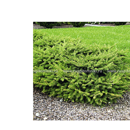
Важные 
Наград
Рекламо
Региона
предста