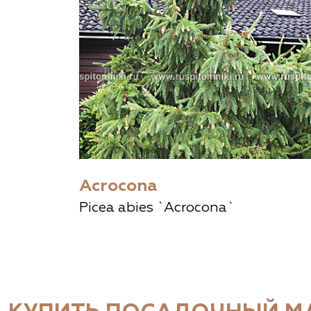
Acrocona
Picea abies `Acrocona`