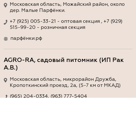
Московская область, Можайский район, около
дер. Малые Парфёнки.
+7 (925) 005-33-21 - оптовая секция , +7 (929)
515-99-20 - розничная секция
парфёнки.рф
AGRO-RA, садовый питомник (ИП Рак
А.В.)
Московская область, микрорайон Дружба,
Кропоткинский проезд, 2а, (5-7 км от МКАД)
(965) 204-0334, (963) 777-5404
www.agro-ra.ru
ArtGreen (питомник декоративных