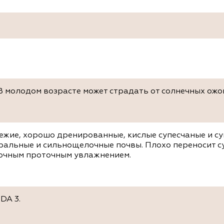
В молодом возрасте может страдать от солнечных ожо
ежие, хорошо дренированные, кислые супесчаные и су
тральные и сильнощелочные почвы. Плохо переносит с
точным проточным увлажнением.
DA 3.