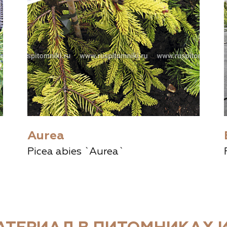
Aurea
Picea abies `Aurea`