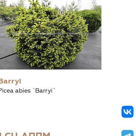
Barryi
Picea abies `Barryi`