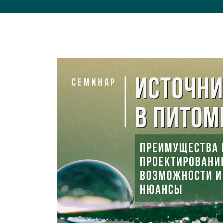
Важные 
Наград
Рекламо
Региона
предста