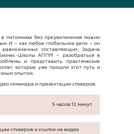
ам ассоциации
 в питомнике без преувеличения можно
м. И – как любое глобальное дело – он
х равнозначных составляющих. Задача
 Бизнес-Школы АППМ – разобраться в
роблемы и представить практические
ллег, которые уже прошли этот путь и
езным опытом.
идео семинара и презентации спикеров.
5 часов 12 минут.
ии спикеров и ссылки на видео