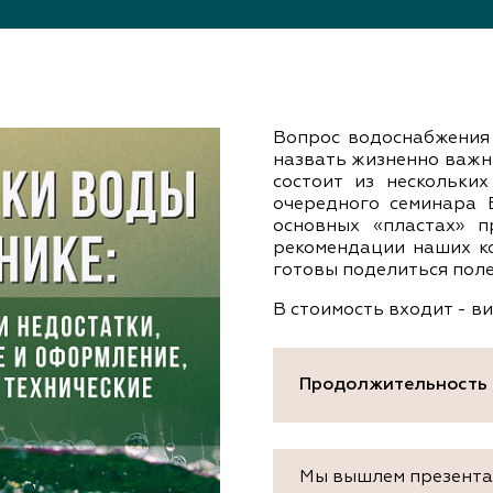
документы
Член
ы
дателям
льные
вительства
Вопрос водоснабжения
назвать жизненно важны
состоит из нескольки
очередного семинара
основных «пластах» п
рекомендации наших ко
готовы поделиться пол
В стоимость входит - в
Продолжительность
Мы вышлем презентац