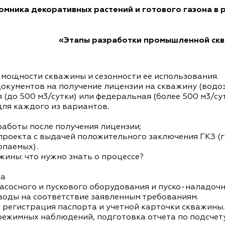
мника декоративных растений и готового газона в р
«Этапы разработки промышленной ск
мощности скважины и сезонности ее использования.
окументов на получение лицензии на скважину (водо
 (до 500 м3/сутки) или федеральная (более 500 м3/су
ля каждого из вариантов.
работы после получения лицензии;
 проекта с выдачей положительного заключения ГКЗ (
опаемых).
жины: что нужно знать о процессе?
та
насосного и пускового оборудования и пуско-наладоч
 воды на соответствие заявленным требованиям.
 регистрация паспорта и учетной карточки скважины.
ежимных наблюдений, подготовка отчета по подсчету