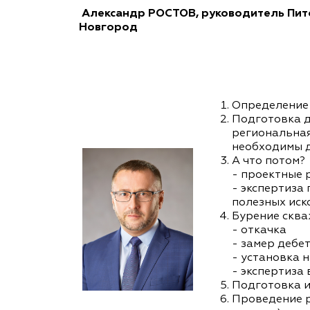
Александр РОСТОВ, руководитель Пито
Новгород
Определение 
Подготовка д
региональная
необходимы д
А что потом?
- проектные 
- экспертиза
полезных иск
Бурение сква
- откачка
- замер дебе
- установка 
- экспертиза
Подготовка и
Проведение р