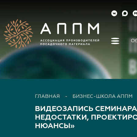
Об
Об ассо
Как вст
Органы 
Контакт
Реквизи
ГЛАВНАЯ
-
БИЗНЕС-ШКОЛА АППМ
Докуме
ВИДЕОЗАПИСЬ СЕМИНАРА
Наша ис
НЕДОСТАТКИ, ПРОЕКТИР
Наши ли
Направл
НЮАНСЫ»
деятель