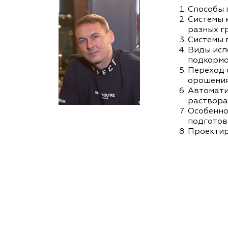
Способы п
Cистемы 
разных гр
Системы 
Виды исп
подкормо
Переход 
орошения
Автомати
раствора
Особенно
подготовк
Проектир