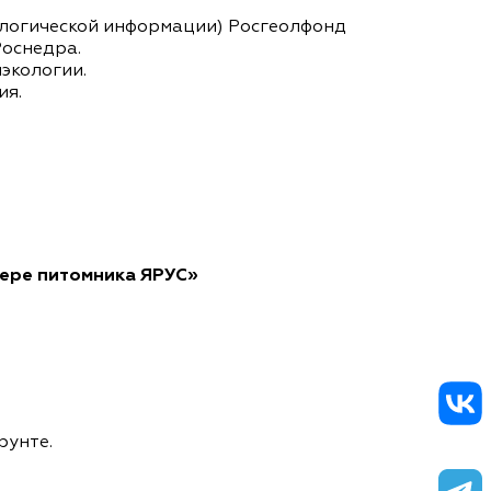
ологической информации) Росгеолфонд
Роснедра.
экологии.
ия.
мере питомника ЯРУС»
рунте.