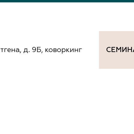
документы
Член
ы
дателям
льные
вительства
тгена, д. 9Б, коворкинг
СЕМИН