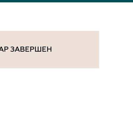
ам ассоциации
АР ЗАВЕРШЕН