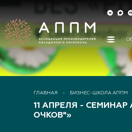
Об
Об ассо
Как вст
Органы 
Контакт
Реквизи
ГЛАВНАЯ
-
БИЗНЕС-ШКОЛА АППМ
Докуме
11 АПРЕЛЯ - СЕМИНА
Наша ис
Наши ли
ОЧКОВ"»
Направл
деятель