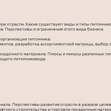
уре отрасли. Какие существуют виды и типы питомник
в. Перспективы и ограничения этого вида бизнеса
 организации питомника:
иентов, разработка ассортиментной матрицы, выбор 
садочного материала. Плюсы и минусы различных тип
ающего питомниковода.
иала. Перспективы развития отрасли в разрезе целев
фтного строительства и торговли посадочным матери