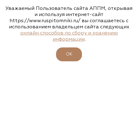
Уважаемый Пользователь сайта АППМ, открывая
НАШИ КОНТАКТЫ
и используя интернет-сайт
https://www.ruspitomniki.ru/ вы соглашаетесь с
143405, Московская область, г. Красногорск (МЦД 2 станция
«Пенягино»), Ильинское шоссе, д. 1А, этаж 4, пом. 8.1
использованием владельцем сайта следующих
онлайн способов по сбору и хранению
+7 495 197 66 53
информации
.
info@ruspitomniki.ru
ОК
РАЗРАБОТКА САЙТА
Узнавайте новости первыми
Подписаться