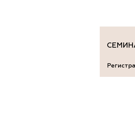
документы
Член
ы
дателям
льные
вительства
СЕМИН
Регистр