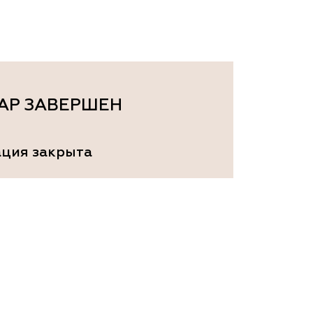
ам ассоциации
АР ЗАВЕРШЕН
ация закрыта