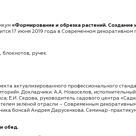
тикум
«Формирование и обрезка растений. Создание
ится 17 июня 2019 года в Современном декоративном 
 блокнотов, ручек.
екта актуализированного профессионального станда
иторий». Докладчики: А.А. Новоселов, исполнительн
а; Е.И. Седова, руководитель садового центра «Садк
телем зелёной отрасли – Современным декоративным 
ика бонсай Андрея Дарусенкова. Семинар-практику
и обед.