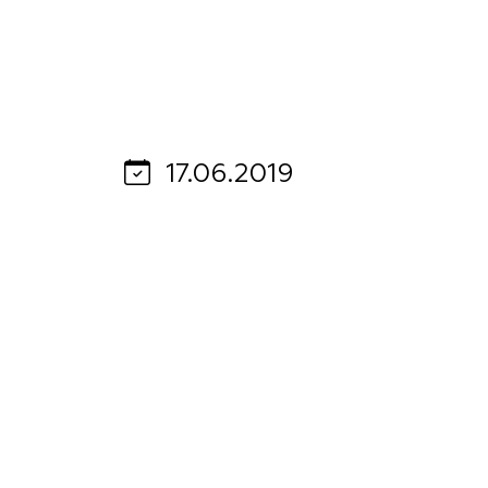
Важные 
Наград
Рекламо
Региона
предста
17.06.2019