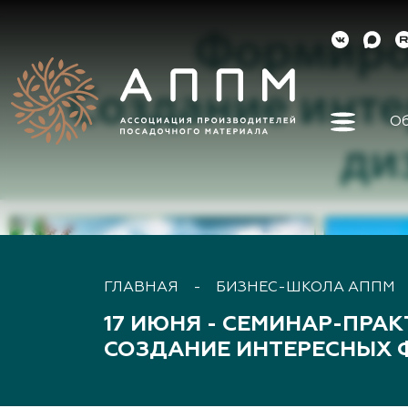
Об
Об ассо
Как вст
Органы 
Контакт
Реквизи
ГЛАВНАЯ
-
БИЗНЕС-ШКОЛА АППМ
Докуме
17 ИЮНЯ - СЕМИНАР-ПРА
Наша ис
СОЗДАНИЕ ИНТЕРЕСНЫХ 
Наши ли
Направл
деятель