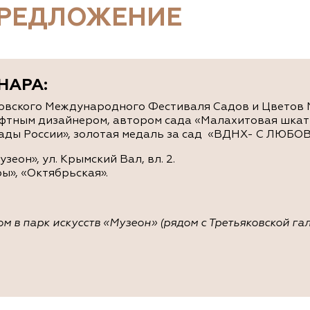
ПРЕДЛОЖЕНИЕ
НАРА:
сковского Международного Фестиваля Садов и Цветов 
ным дизайнером, автором сада «Малахитовая шкату
 «Сады России», золотая медаль за сад «ВДНХ- С ЛЮБ
зеон», ул. Крымский Вал, вл. 2.
ы», «Октябрьская».
ом в парк искусств «Музеон» (рядом с Третьяковской га