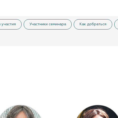
 участия
Участники семинара
Как добраться