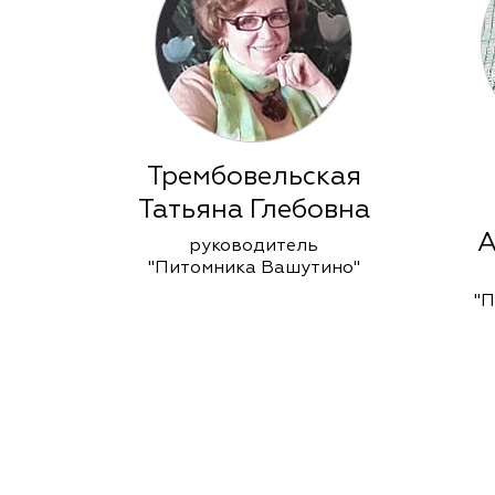
Трембовельская
Татьяна Глебовна
А
руководитель
"Питомника Вашутино"
"П