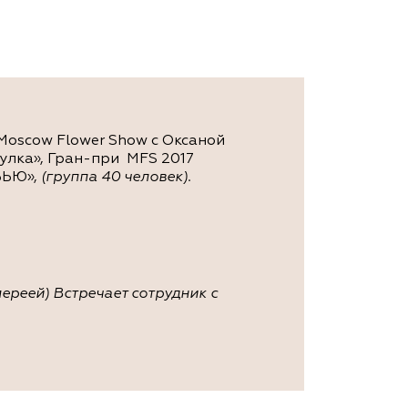
Moscow Flower Show с Оксаной
лка», Гран-при MFS 2017
ОВЬЮ»,
(
группа 40 человек).
лереей) Встречает сотрудник с