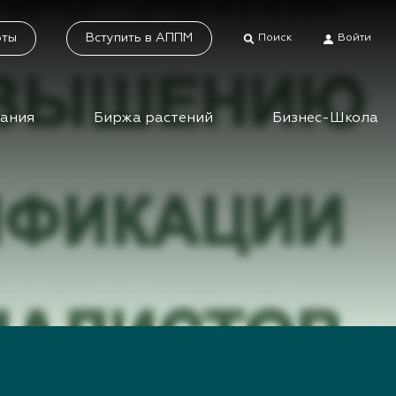
оты
Вступить в АППМ
Поиск
Войти
дания
Биржа растений
Бизнес-Школа
тники
Каталог растений
а растений
Система добровольной
сертификации
ес-школа
«Зелёные» стандарты
ео вебинаров и
инаров АППМ
Наше видео
Новости
 зеленых
шествий
Статьи
приятия зеленой
Фотогалерея
сли