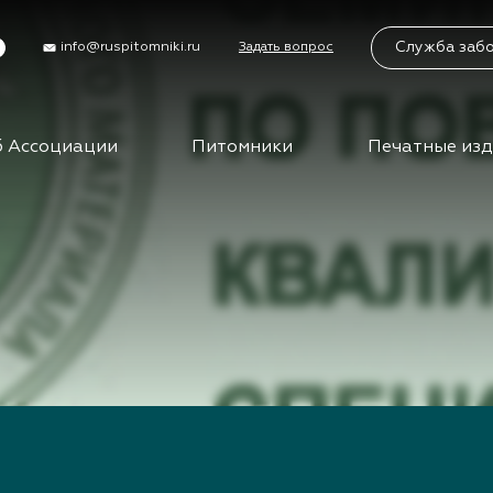
Служба заб
info@ruspitomniki.ru
Задать вопрос
 Ассоциации
Питомники
Печатные из
циации
Питомники
Учас
Бирж
упить в АППМ
Питомники АППМ
управления
Партнеры питомников
Бизн
ы
Поиск питомников на
карте
Вид
ты АППМ
сем
нты АППМ
тория
Клуб
путе
ца
ения
Меро
ности
отра