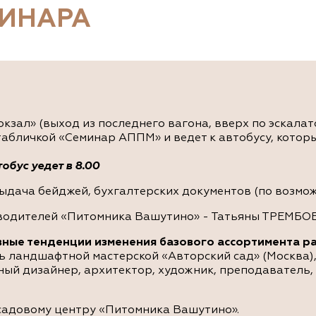
МИНАРА
окзал» (выход из последнего вагона, вверх по эскала
 табличкой «Семинар АППМ» и ведет к автобусу, котор
обус уедет в 8.00
ыдача бейджей, бухгалтерских документов (по возмож
водителей «Питомника Вашутино» - Татьяны ТРЕМБО
ные тенденции изменения базового ассортимента ра
ландшафтной мастерской «Авторский сад» (Москва),
ный дизайнер, архитектор, художник, преподаватель,
 садовому центру «Питомника Вашутино».