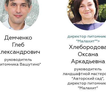
директор питомни
Демченко
"Малахит"">
Глеб
Хлебородов
лександрович
Оксана
руководитель
Аркадьевна
итомника Вашутино"
руководитель
ландшафтной мастер
"Авторский сад",
директор питомни
"Малахит"