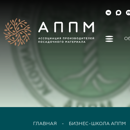
Об
Об ассо
Как вст
Органы 
Контакт
Реквизи
Докуме
Наша ис
Наши ли
Направл
деятель
ГЛАВНАЯ
-
БИЗНЕС-ШКОЛА АППМ