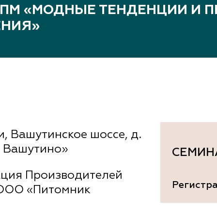
документы
ППМ «МОДНЫЕ ТЕНДЕНЦИИ И 
Член
ы
ЕНИЯ»
дателям
льные
вительства
и, Вашутинское шоссе, д.
к Вашутино»
СЕМИН
ция Производителей
Регистр
 ООО «Питомник