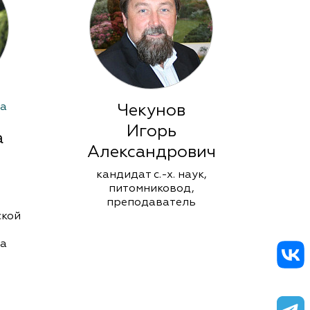
ка
Чекунов
Игорь
а
Александрович
В
кандидат с.-х. наук,
руко
питомниковод,
дек
преподаватель
"
ской
ка