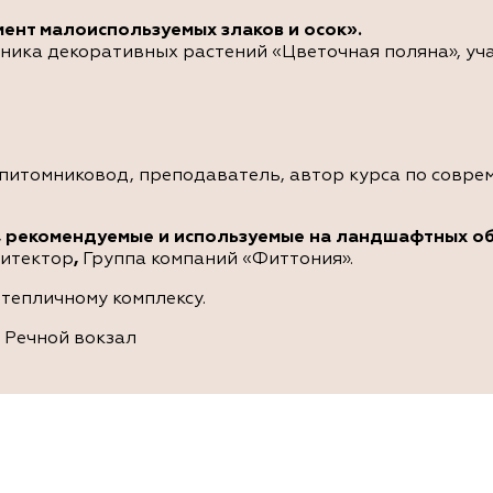
ент малоиспользуемых злаков и осок».
ика декоративных растений «Цветочная поляна», уча
, питомниковод, преподаватель, автор курса по совр
ия, рекомендуемые и используемые на ландшафтных о
итектор
,
Группа компаний «Фиттония».
 тепличному комплексу.
о Речной вокзал