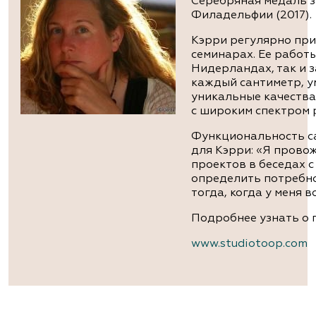
Серебряная медаль з
Филадельфии (2017).
Кэрри регулярно при
семинарах. Ее работ
Нидерландах, так и 
каждый сантиметр, у
уникальные качества
с широким спектром 
Функциональность са
для Кэрри: «Я прово
проектов в беседах 
определить потребно
тогда, когда у меня в
Подробнее узнать о 
www.studiotoop.com