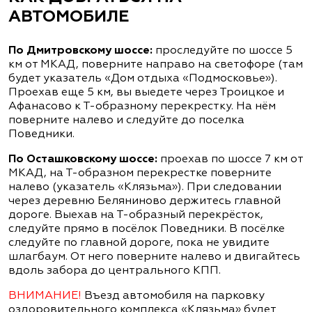
АВТОМОБИЛЕ
По Дмитровскому шоссе:
проследуйте по шоссе 5
км от МКАД, поверните направо на светофоре (там
будет указатель «Дом отдыха «Подмосковье»).
Проехав еще 5 км, вы выедете через Троицкое и
Афанасово к Т-образному перекрестку. На нём
поверните налево и следуйте до поселка
Поведники.
По Осташковскому шоссе:
проехав по шоссе 7 км от
МКАД, на Т-образном перекрестке поверните
налево (указатель «Клязьма»). При следовании
через деревню Беляниново держитесь главной
дороге. Выехав на Т-образный перекрёсток,
следуйте прямо в посёлок Поведники. В посёлке
следуйте по главной дороге, пока не увидите
шлагбаум. От него поверните налево и двигайтесь
вдоль забора до центрального КПП.
ВНИМАНИЕ!
Въезд автомобиля на парковку
оздоровительного комплекса «Клязьма» будет