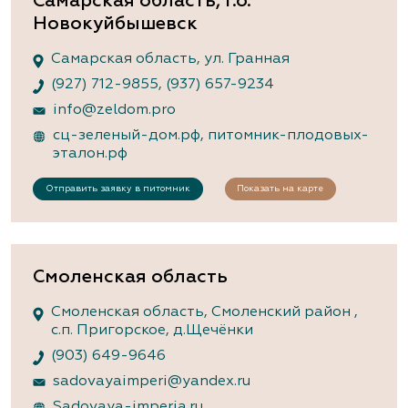
Самарская область, г.о.
Новокуйбышевск
Самарская область, ул. Гранная
(927) 712-9855
,
(937) 657-9234
info@zeldom.pro
сц-зеленый-дом.рф
,
питомник-плодовых-
эталон.рф
Отправить заявку в питомник
Показать на карте
Смоленская область
Смоленская область, Смоленский район ,
с.п. Пригорское, д.Щечёнки
(903) 649-9646
sadovayaimperi@yandex.ru
Sadovaya-imperia.ru