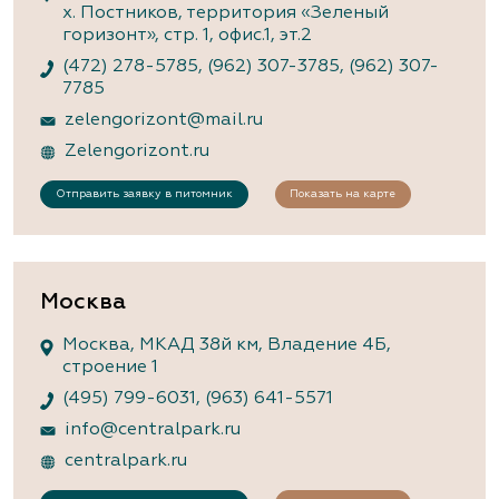
х. Постников, территория «Зеленый
горизонт», стр. 1, офис.1, эт.2
(472) 278-5785
,
(962) 307-3785
,
(962) 307-
7785
zelengorizont@mail.ru
Zelengorizont.ru
Отправить заявку в питомник
Показать на карте
Москва
Москва, МКАД 38й км, Владение 4Б,
строение 1
(495) 799-6031
,
(963) 641-5571
info@centralpark.ru
centralpark.ru