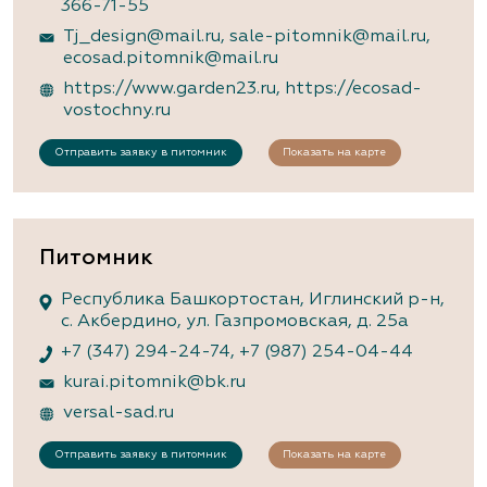
366-71-55
Tj_design@mail.ru
,
sale-pitomnik@mail.ru
,
ecosad.pitomnik@mail.ru
https://www.garden23.ru
,
https://ecosad-
vostochny.ru
Отправить заявку в питомник
Показать на карте
Питомник
Республика Башкортостан, Иглинский р-н,
с. Акбердино, ул. Газпромовская, д. 25а
+7 (347) 294-24-74
,
+7 (987) 254-04-44
kurai.pitomnik@bk.ru
versal-sad.ru
Отправить заявку в питомник
Показать на карте