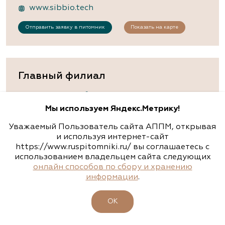
www.sibbio.tech
Отправить заявку в питомник
Показать на карте
Главный филиал
Московская область, д.Островцы, ул.
Подмосковная , д.22б
Мы используем Яндекс.Метрику!
8 (800) 301-9575
,
8 (495) 133-9575
Уважаемый Пользователь сайта АППМ, открывая
info@rassadacvetov.ru
и используя интернет-сайт
https://www.ruspitomniki.ru/ вы соглашаетесь с
rassadacvetov.ru
использованием владельцем сайта следующих
онлайн способов по сбору и хранению
Отправить заявку в питомник
информации
.
ОК
Московская область, Бронницы