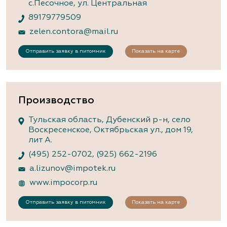
с.Песочное, ул. Центральная
89179779509
zelen.contora@mail.ru
Отправить заявку в питомник
Показать на карте
Производство
Тульская область, Дубенский р-н, село
Воскресенское, Октябрьская ул., дом 19,
лит А.
(495) 252-0702
,
(925) 662-2196
a.lizunov@impotek.ru
www.impocorp.ru
Отправить заявку в питомник
Показать на карте