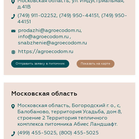
Московская область, ул. Индустриальная,
д.41В
(749) 911-02252
,
(749) 950-44151
,
(749) 950-
44151
prodazhi@agroecodom.ru
,
info@agroecodom.ru
,
snabzhenie@agroecodom.ru
https://agroecodom.ru
Отправить заявку в питомник
Показать на карте
Московская область
Московская область, Богородский г. о., с,
Балобаново, территория Усадьба, дом 8,
строение 2 Территория тепличного
комплекса питомника Абиес Ландшафт.
(499) 455-5025
,
(800) 455-5025