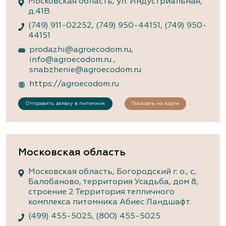
Московская область, ул. Индустриальная,
д.41В
(749) 911-02252
,
(749) 950-44151
,
(749) 950-
44151
prodazhi@agroecodom.ru
,
info@agroecodom.ru
,
snabzhenie@agroecodom.ru
https://agroecodom.ru
Отправить заявку в питомник
Показать на карте
Московская область
Московская область, Богородский г. о., с,
Балобаново, территория Усадьба, дом 8,
строение 2 Территория тепличного
комплекса питомника Абиес Ландшафт.
(499) 455-5025
,
(800) 455-5025