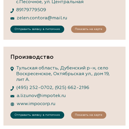
с.Песочное, ул. Центральная
89179779509
zelen.contora@mail.ru
Отправить заявку в питомник
Показать на карте
Производство
Тульская область, Дубенский р-н, село
Воскресенское, Октябрьская ул., дом 19,
лит А.
(495) 252-0702
,
(925) 662-2196
a.lizunov@impotek.ru
www.impocorp.ru
Отправить заявку в питомник
Показать на карте