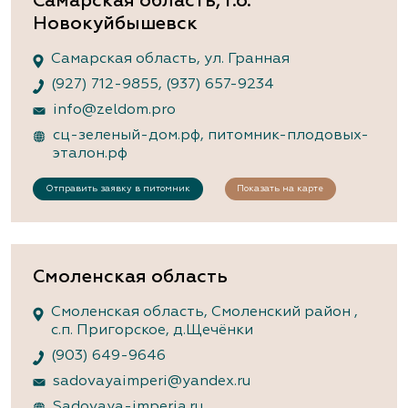
Самарская область, г.о.
Новокуйбышевск
Самарская область, ул. Гранная
(927) 712-9855
,
(937) 657-9234
info@zeldom.pro
сц-зеленый-дом.рф
,
питомник-плодовых-
эталон.рф
Отправить заявку в питомник
Показать на карте
Смоленская область
Смоленская область, Смоленский район ,
с.п. Пригорское, д.Щечёнки
(903) 649-9646
sadovayaimperi@yandex.ru
Sadovaya-imperia.ru