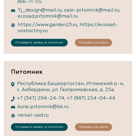
366-71-55
Tj_design@mail.ru
,
sale-pitomnik@mail.ru
,
ecosad.pitomnik@mail.ru
https://www.garden23.ru
,
https://ecosad-
vostochny.ru
Отправить заявку в питомник
Показать на карте
Питомник
Республика Башкортостан, Иглинский р-н,
с. Акбердино, ул. Газпромовская, д. 25а
+7 (347) 294-24-74
,
+7 (987) 254-04-44
kurai.pitomnik@bk.ru
versal-sad.ru
Отправить заявку в питомник
Показать на карте