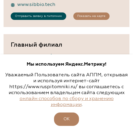
www.sibbio.tech
Отправить заявку в питомник
Показать на карте
Главный филиал
Московская область, д.Островцы, ул.
Подмосковная , д.22б
Мы используем Яндекс.Метрику!
8 (800) 301-9575
,
8 (495) 133-9575
Уважаемый Пользователь сайта АППМ, открывая
info@rassadacvetov.ru
и используя интернет-сайт
https://www.ruspitomniki.ru/ вы соглашаетесь с
rassadacvetov.ru
использованием владельцем сайта следующих
онлайн способов по сбору и хранению
Отправить заявку в питомник
информации
.
ОК
Московская область, Бронницы