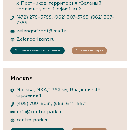
х. Постников, территория «Зеленый
горизонт», стр. 1, офис.1, эт.2
(472) 278-5785
,
(962) 307-3785
,
(962) 307-
7785
zelengorizont@mail.ru
Zelengorizont.ru
Отправить заявку в питомник
Показать на карте
Москва
Москва, МКАД 38й км, Владение 4Б,
строение 1
(495) 799-6031
,
(963) 641-5571
info@centralpark.ru
centralpark.ru